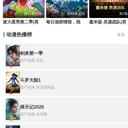
第11集完结
第64集完结
第2集
派大星秀第二季(英文版)
每日渔获情报，我靠赶海成为首富
嘉米提-灵
动漫热播榜
更多
剑来第一季
国产动漫
完结
1
斗罗大陆1
国产动漫
导演剪辑版
2
择天记2026
国产动漫
全26集
3