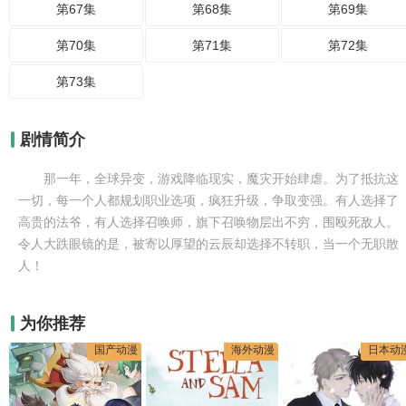
第67集
第68集
第69集
第70集
第71集
第72集
第73集
剧情简介
那一年，全球异变，游戏降临现实，魔灾开始肆虐。为了抵抗这
一切，每一个人都规划职业选项，疯狂升级，争取变强。有人选择了
高贵的法爷，有人选择召唤师，旗下召唤物层出不穷，围殴死敌人。
令人大跌眼镜的是，被寄以厚望的云辰却选择不转职，当一个无职散
人！
为你推荐
国产动漫
海外动漫
日本动