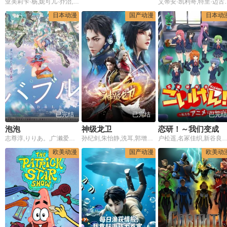
亚美莉卡·杨,妮可儿·乔治,克尔斯滕·戴
艾蒂安·凯利奇,特里·迈古林,罗伯特·丁克勒,Caleb Bellavance,Molly Lewis,海蒂·克拉格滕
日本动漫
国产动漫
日本动
已完结
已完结
已完结
泡泡
神级龙卫
恋研！～我们变成动画啦！～
志尊淳,りりあ。,广濑爱丽丝,宫野真守,梶裕贵,畠中祐,千本木彩花,逢坂良太,羽多野涉,井上麻里奈,三木真一郎
孙纪剑,朱怡静,洗耳,郭增辉,阿旦
户松遥,名冢佳织,新谷良子,丰崎爱生,井上喜久子,钉宫
欧美动漫
国产动漫
欧美动