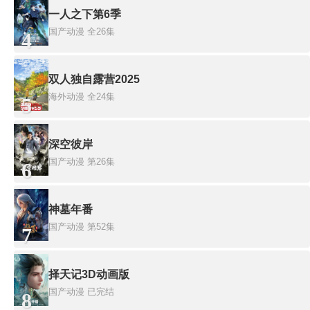
一人之下第6季
国产动漫
全26集
4
双人独自露营2025
海外动漫
全24集
5
深空彼岸
国产动漫
第26集
6
神墓年番
国产动漫
第52集
7
择天记3D动画版
国产动漫
已完结
8