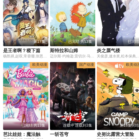
第17集
已完结 共13集
已完结
是王者啊？稷下篇
斯特拉和山姆
炎之蜃气楼
杨凯祺,赵双,常蓉珊,张恩泽,张若冰
迈尔斯·约翰逊,雷切尔·马库斯,托尼·丹尼尔斯
关俊彦,速水奖,松本保典,玉川纱己子,松野太纪,堀内贤雄,矢岛晶子,折笠爱,关智一,田中秀幸,宫本充,神谷浩史,立木文彦,置鲇龙
欧美动漫
国产动漫
欧美动
已完结 共13集
连载中 连载到3集
第13集完结
芭比娃娃：魔法触摸第一季
一斩苍穹
史努比露营大冒险第二季