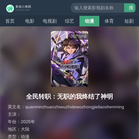
搜
索
首页
电影
电视剧
综艺
动漫
体育
短剧
国产动漫
第73集
全民转职：无职的我终结了神明
英文名：
quanminzhuanzhiwuzhidewozhongjieliaoshenming
主演：
年份：
2025年
地区：
大陆
类型：
动漫