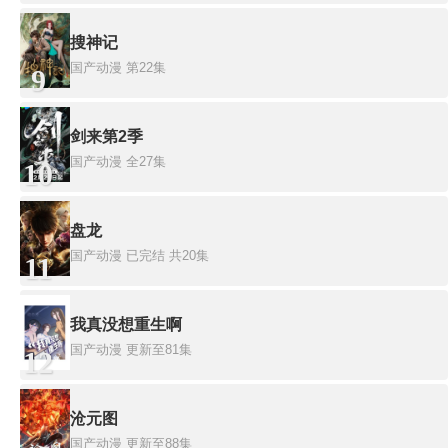
搜神记
国产动漫
第22集
9
剑来第2季
国产动漫
全27集
10
盘龙
国产动漫
已完结 共20集
11
我真没想重生啊
国产动漫
更新至81集
12
沧元图
国产动漫
更新至88集