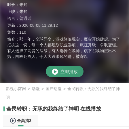
时长：
未知
上映：
未知
语言：
普通话
更新：
2026-08-05 11:29:12
集数：
110
简介：
那一年，全球异变，游戏降临现实，魔灾开始肆虐。为了
抵抗这一切，每一个人都规划职业选项，疯狂升级，争取变强。
有人选择了高贵的法爷，有人选择召唤师，旗下召唤物层出不
穷，围殴死敌人。令人大跌眼镜的是，被寄以
立即播放
影视小窝网
>
动漫
>
国产动漫
>
全民转职：无职的我终结了神
明
全民转职：无职的我终结了神明 在线播放
全高清3