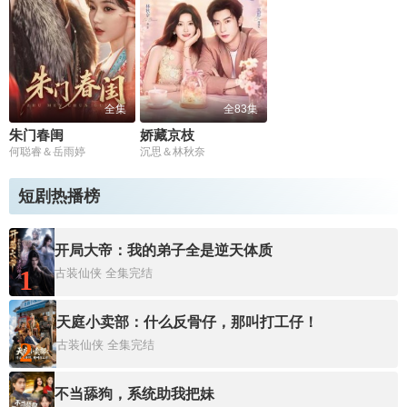
全集
全83集
朱门春闺
娇藏京枝
何聪睿＆岳雨婷
沉思＆林秋奈
短剧热播榜
开局大帝：我的弟子全是逆天体质
1
古装仙侠
全集完结
天庭小卖部：什么反骨仔，那叫打工仔！
2
古装仙侠
全集完结
不当舔狗，系统助我把妹