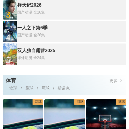
择天记2026
3
国产动漫
全26集
一人之下第6季
4
国产动漫
全26集
双人独自露营2025
5
海外动漫
全24集
体育
更多
篮球
足球
网球
斯诺克
网球
网球
篮球