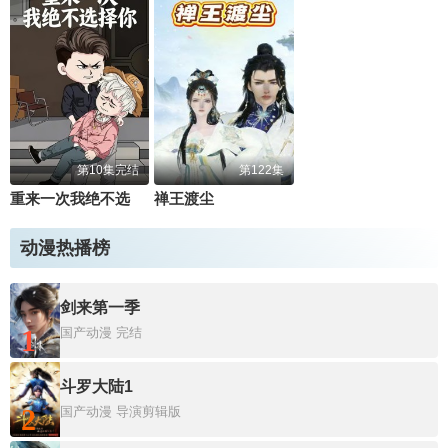
第10集完结
第122集
重来一次我绝不选择你
禅王渡尘
动漫热播榜
剑来第一季
1
国产动漫
完结
斗罗大陆1
2
国产动漫
导演剪辑版