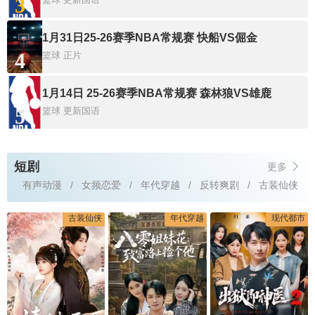
3
1月31日25-26赛季NBA常规赛 快船VS倔金
4
篮球
正片
1月14日 25-26赛季NBA常规赛 森林狼VS雄鹿
5
篮球
更新国语
短剧
更多
有声动漫
女频恋爱
年代穿越
反转爽剧
古装仙侠
古装仙侠
年代穿越
现代都市