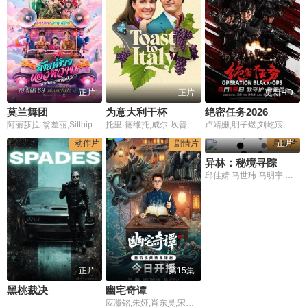
正片
正片
更新HD
莫兰舞团
为意大利干杯
绝密任务2026
阿丽莎拉·翁差丽,Sitthiphon Disamoe,Aukkarat Jittasiri
托里·德维托,威尔·坎普,莉莉·奈特,Caroline Letelier
卢靖姗,明子煜,刘屹宸,喻亢,蒋璐霞,周惠林,陶慧敏,张溯哲,高曙光,曹操,屈菁菁,余文乐,于晓光,于文文,朱庭辰,褚旭,王若麟,常丹丹,叶彤,亮月儿,尚馨,朱烁燃,潘羞月,王飞斐,金丽慧子,凡尼达·宾蒂·伊姆兰,杰布,Keno
动作片
剧情片
悬疑片
正片
异林：秘境寻踪
邱佳婧 马世玮 马明宇 刘春霞
正片
第15集
黑桃裁决
幽宅奇谭
应灏铭,朱娅,肖东昊,宋未央