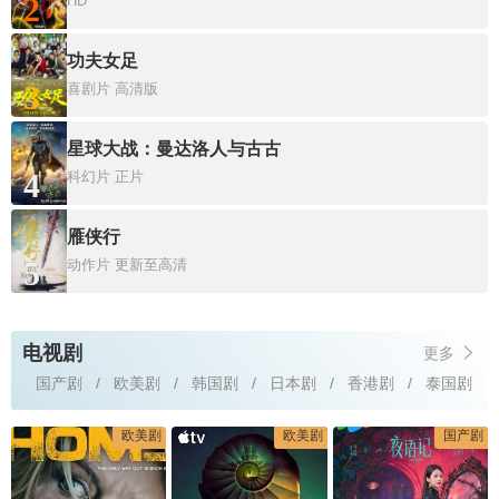
2
HD
功夫女足
3
喜剧片
高清版
星球大战：曼达洛人与古古
4
科幻片
正片
雁侠行
5
动作片
更新至高清
电视剧
更多
国产剧
欧美剧
韩国剧
日本剧
香港剧
泰国剧
欧美剧
欧美剧
国产剧