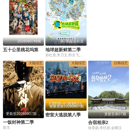
20260807特辑
第7期超前彩蛋
五十公里桃花坞第6季
地球超新鲜第二季
孙红雷,李乃文,郭京飞,刘宇宁,龚俊,陈星旭,王玉雯,林一
大陆综艺
大陆综艺
日韩综艺
更新至第20260807期
更新至20260807期加更
更新至第07期
密室大逃脱第八季
一饭封神第二季
合宿相亲2
暂无
徐章勋,李枖原,金曜汉