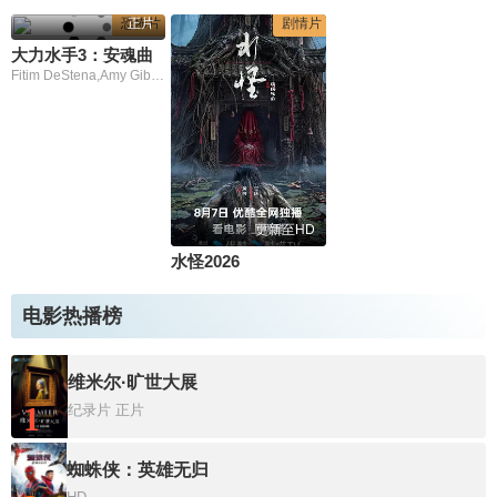
恐怖片
正片
剧情片
大力水手3：安魂曲
Fitim DeStena,Amy Gibbons,Jack Hyde,Will Middleton
更新至HD
水怪2026
电影热播榜
维米尔·旷世大展
1
纪录片
正片
蜘蛛侠：英雄无归