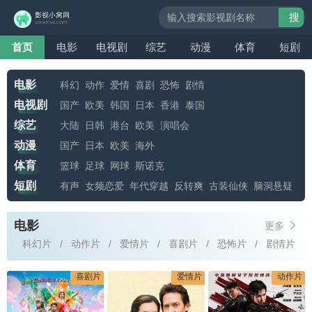
搜
索
首页
电影
电视剧
综艺
动漫
体育
短剧
电影
科幻
动作
爱情
喜剧
恐怖
剧情
电视剧
国产
欧美
韩国
日本
香港
泰国
综艺
大陆
日韩
港台
欧美
演唱会
动漫
国产
日本
欧美
海外
体育
篮球
足球
网球
斯诺克
短剧
有声
女频恋爱
年代穿越
反转爽
古装仙侠
脑洞悬疑
电影
更多
科幻片
动作片
爱情片
喜剧片
恐怖片
剧情片
喜剧片
爱情片
动作片