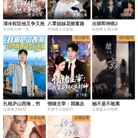
更新全集
更新全集
全60集
清冷权臣他又争又抢
八零姐妹花致富路上捡个他
出狱即神医2
肖羽凯＆林一允
李蕴薇＆马若璇
陈柄希＆周沁桐
现代都市
现代都市
全集完结
全78集
完结
扎根庐山西海，穷小伙再造梦幻名岛
情绪主宰：我靠反转人生封神
她不是不敢离
庄夏播,刘静阳
罗豪宇＆陈昕乔
王晓蒙＆许明铮
古装仙侠
女频恋爱