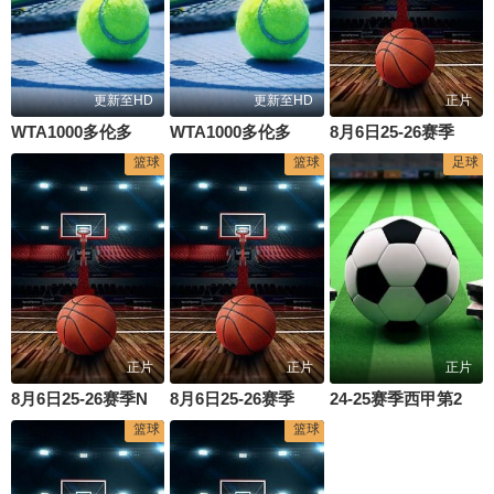
更新至HD
更新至HD
正片
WTA1000多伦多站女单第二轮：萨巴伦卡VS内岛萌夏
WTA1000多伦多站女单第二轮：贝莱克VS斯瓦泰克
8月6日25-26赛季亚洲大学生篮球联赛 清华大学VS菲律宾大学
篮球
篮球
足球
正片
正片
正片
8月6日25-26赛季NBA经典赛事 湖人VS太阳
8月6日25-26赛季全国青年篮球联赛 深圳新世纪87VS76山西汾酒
24-25赛季西甲第2轮 塞尔塔维戈vs瓦伦西亚
篮球
篮球