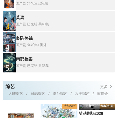
2
国产剧
第40集已完结
莫离
3
国产剧
已完结 共40集
良陈美锦
4
国产剧
全40集+番外
南部档案
5
国产剧
已完结 共33集
综艺
更多
大陆综艺
日韩综艺
港台综艺
欧美综艺
演唱会
大陆综艺
更新至20260806期
大陆综艺
笑动剧场2026