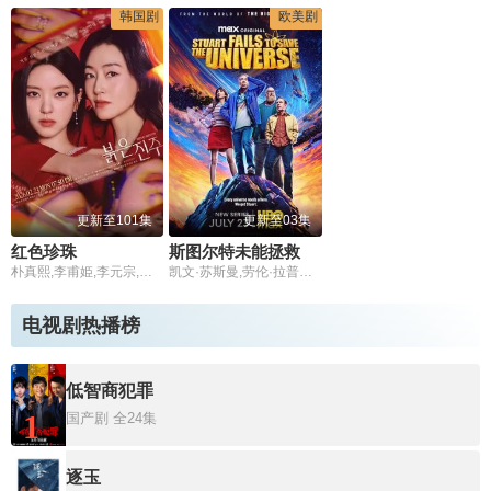
韩国剧
欧美剧
更新至101集
更新至03集
红色珍珠
斯图尔特未能拯救宇宙
朴真熙,李甫姫,李元宗,韩振熙,李应敬,李代延,金惠仙,金宣敬,이정용,채빈
凯文·苏斯曼,劳伦·拉普库斯,布莱恩·波塞恩,约翰·罗斯·鲍伊,路易斯·穆斯蒂略,雅沙·斯莱瑟斯,维奥莱特·林茨,布兰顿·莫拉莱斯,Brooklyn Rose,Gastón Brouet,丁瑞奇,Anthony Giangrande,阿蒂克斯·巴塔坎,乔什·布雷纳,瑞恩·卡特赖特
电视剧热播榜
低智商犯罪
1
国产剧
全24集
逐玉