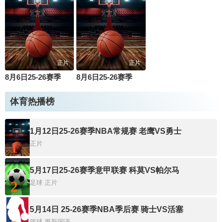
正片
正片
8月6日25-26赛季全国青年篮球联赛 天津荣钢64VS99北京首钢
8月6日25-26赛季全国青年篮球联赛 新疆广汇60VS75龙狮青年
体育热播榜
1月12日25-26赛季NBA常规赛 老鹰VS勇士
1
正片
5月17日25-26赛季意甲联赛 科莫VS帕尔马
2
足球
正片
5月14日 25-26赛季NBA季后赛 骑士VS活塞
篮球
更新国语