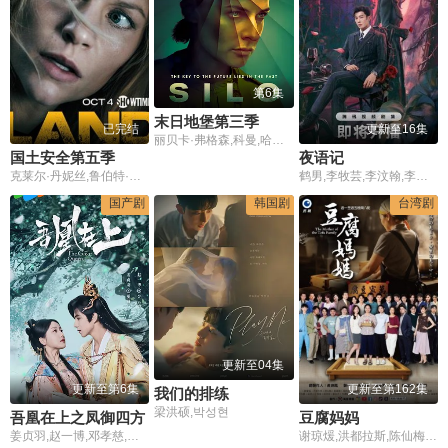
第6集
末日地堡第三季
已完结
更新至16集
丽贝卡·弗格森,科曼,哈丽特·瓦尔特,才那扎·乌奇,阿维·纳什,亚历山大·莱利,肖恩·麦克雷,雷米·米尔纳,里克·戈麦斯,比利·波斯尔思韦特,克莱尔·珀金斯,阿什利·祖克曼,杰西卡·亨维克,劳拉·伊内斯,杰西卡·布朗·芬德利,莫文·克里斯蒂,里德·伯尼,马特·克拉文,科林·汉克斯,史蒂夫·扎恩
国土安全第五季
夜语记
克莱尔·丹妮丝,鲁伯特·弗兰德,曼迪·帕廷金,米兰达·奥图,亚历山大·费林,莎拉·索科洛維奇,塞巴斯蒂安·科赫,尼娜·霍斯,F·默里·亚伯拉罕,阿斯尔·阿德尔,麦卡·霍普特曼,约翰·盖兹,萨米尔·富赫斯,马丁·乌特克,阿德南·马拉尔,Noemi,Besedes,露西·波尔,Hussi,Kutlucan,法希姆·法兹利,克里斯·泰辛格
鹤男,李牧芸,李汶翰,李泊文,郭天祺,徐新驰,孙思凡
国产剧
韩国剧
台湾剧
更新至04集
更新至第6集
更新至第162集
我们的排练
梁洪硕,박성현
吾凰在上之凤御四方
豆腐妈妈
姜贞羽,赵一博,邓孝慈,郝熠然,林亚冬,祖怀,侯明炫,郑千亦,杜煜
谢琼煖,洪都拉斯,陈仙梅,蓝苇华,苏晏霈,曾智希,曾子益,陈志强,郭忠祐,李之勤,潘奕如,范瑞君,王耿豪,吴铃山,张倩,李运庆,罗子惟,宫美乐,王晴,于浩威,马国毕,张世贤,徐千京,黄子玲,黄靖雅,李佩怡,吴政澔,黄尚禾,吴皓升