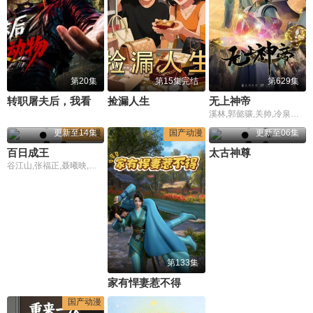
第20集
第15集完结
第629集
转职屠夫后，我看谁都是动物
捡漏人生
无上神帝
溪林,郭懿骧,关帅,冷泉夜月,季骜杰,钟巍,烈之流星,蘭雨馨,张妮,徐翔,Akira明,柳知萧
更新至14集
国产动漫
国产动漫
更新至06集
百日成王
太古神尊
谷江山,张福正,聂曦映,李楠,姜贺,赵熠彤,若瑾
第133集
家有悍妻惹不得
国产动漫