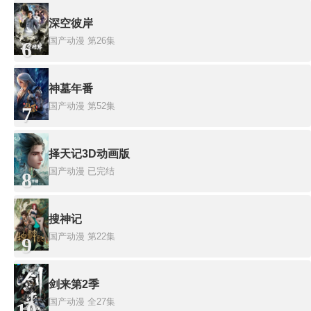
深空彼岸
国产动漫
第26集
6
神墓年番
国产动漫
第52集
7
择天记3D动画版
国产动漫
已完结
8
搜神记
国产动漫
第22集
9
剑来第2季
国产动漫
全27集
10