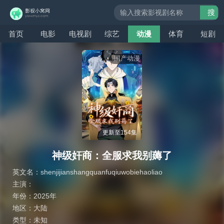
搜
索
首页
电影
电视剧
综艺
动漫
体育
短剧
国产动漫
更新至154集
神级奸商：全服求我别薅了
英文名：
shenjijianshangquanfuqiuwobiehaoliao
主演：
年份：
2025年
地区：
大陆
类型：
未知