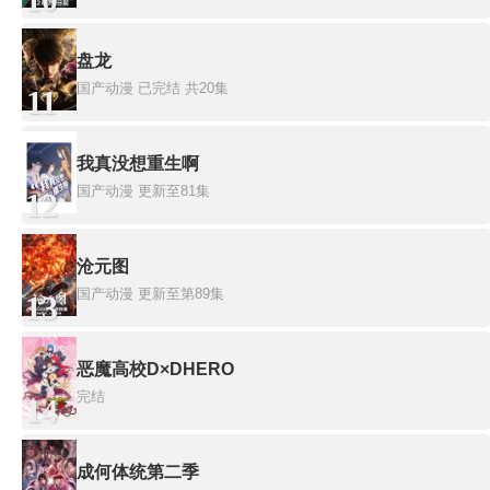
盘龙
国产动漫
已完结 共20集
11
我真没想重生啊
国产动漫
更新至81集
12
沧元图
国产动漫
更新至第89集
13
恶魔高校D×DHERO
完结
14
成何体统第二季