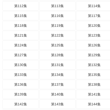
第112集
第113集
第114集
第115集
第116集
第117集
第118集
第119集
第120集
第121集
第122集
第123集
第124集
第125集
第126集
第127集
第128集
第129集
第130集
第131集
第132集
第133集
第134集
第135集
第136集
第137集
第138集
第139集
第140集
第141集
第142集
第143集
第144集