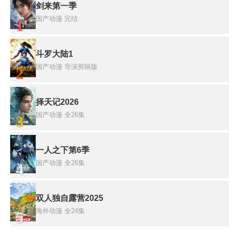
剑来第一季
国产动漫
完结
1
斗罗大陆1
国产动漫
导演剪辑版
2
择天记2026
国产动漫
全26集
3
一人之下第6季
国产动漫
全26集
4
双人独自露营2025
海外动漫
全24集
5