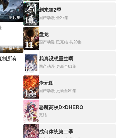
剑来第2季
10
第16集
国产动漫
全27集
世
盘龙
11
国产动漫
已完结 共20集
更新至18集
国产动漫
气运世界杯，我能复制所有球星技能
我真没想重生啊
12
国产动漫
更新至81集
沧元图
13
国产动漫
更新至89集
恶魔高校D×DHERO
14
完结
成何体统第二季