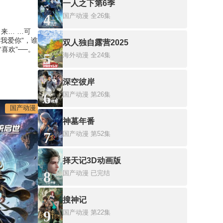
一人之下第6季
4
国产动漫
全26集
来… …可
我爱你”，谁
双人独自露营2025
喜欢”──。
5
海外动漫
全24集
深空彼岸
6
国产动漫
第26集
国产动漫
神墓年番
7
国产动漫
第52集
择天记3D动画版
8
国产动漫
已完结
搜神记
9
国产动漫
第22集