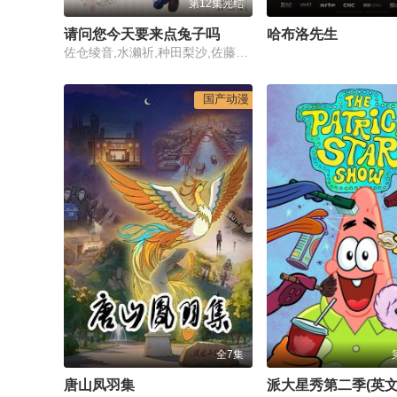
第12集完结
请问您今天要来点兔子吗
哈布洛先生
佐仓绫音,水濑祈,种田梨沙,佐藤聪美,内田真礼,德井青空,村川梨衣,早见沙织,清川元梦,速水奖
国产动漫
全7集
唐山凤羽集
派大星秀第二季(英文