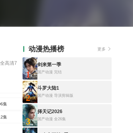
动漫热播榜
更多
全高清7
剑来第一季
1
国产动漫
完结
斗罗大陆1
2
国产动漫
导演剪辑版
06集
择天记2026
12集
3
国产动漫
全26集