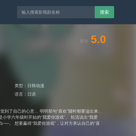
搜索
5.0
评分
类型：
日韩动漫
语言：
日语
觉到了自己的心意… 明明那句“喜欢”随时都要溢出来…
小学六年级时开始的“我爱你游戏”。 轮流说出“我爱
──。 想要赢得“我爱你游戏”，让对方承认自己的“喜