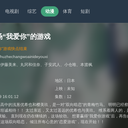
电视剧
综艺
动漫
体育
短剧
“我爱你”的游戏
你”游戏快点结束
eshuzhechangwoainideyouxi
、
伊藤美来
、
丸冈和佳奈
、
子安武人
、
小仓唯
、
本渡枫
地区：
日本
上映：
未知
9 16:01:12
集数：
12
高中的浅葱优希也和樱美玖，是一对“双向暗恋”的青梅竹马。 明明已经察
坦诚相待！！ 太过亲近，又太过遥远的优希也与美玖。 维系着两人的，是
就输。 直到现在仍在继续的，这场较劲。 想要赢得“我爱你游戏”后，再告白
结束这场双向暗恋， 倾注所有心意的“恋爱游戏”，现在开始！！