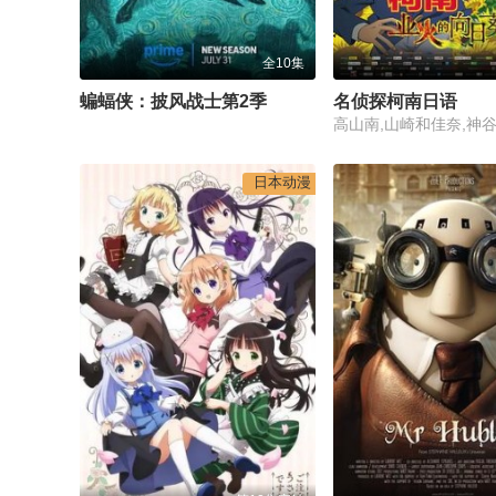
全10集
蝙蝠侠：披风战士第2季
名侦探柯南日语
日本动漫