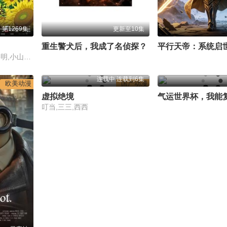
第1269集
更新至10集
重生警犬后，我成了名侦探？
平行天帝：系统启
高山南,山崎和佳奈,神谷明,小山力也,林原惠美,山口胜平,田中秀幸,岛本须美,绪方贤一,堀川亮,松井菜樱子,宫村优子,岩居由希子,大谷育江,高木涉,高岛雅罗,堀之纪,立木文彦,小山茉美,三石琴乃,置鲇龙太郎,日高法子,池田秀一,古谷彻
连载中 连载到6集
欧美动漫
国产动漫
虚拟绝境
叮当,三三,西西