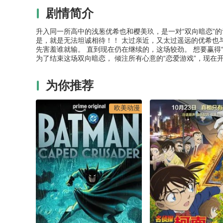
剧情简介
升入同一所高中的浅葱优希也和樱美玖，是一对“双向暗恋”的
是，就是无法坦诚相待！！ 太过亲近，又太过遥远的优希也与
先害羞谁就输。 直到现在仍在继续的，这场较劲。 想要赢得“
为了结束这场双向暗恋， 倾注所有心意的“恋爱游戏”，现在
为你推荐
欧美动漫