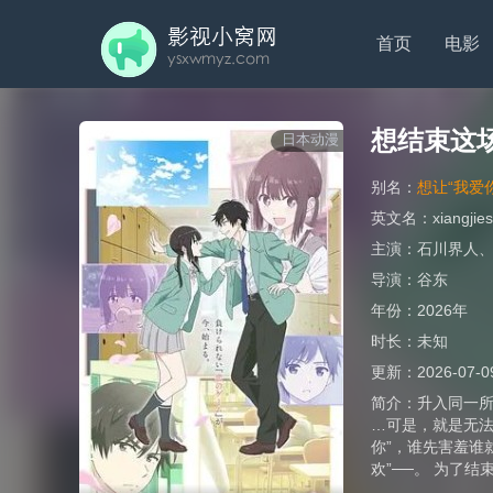
首页
电影
想结束这场
日本动漫
别名：
想让“我爱
英文名：
xiangji
主演：
石川界人
导演：
谷东
年份：
2026年
时长：
未知
更新：
2026-07-0
简介：
升入同一所
…可是，就是无法
你”，谁先害羞谁
欢”──。 为了