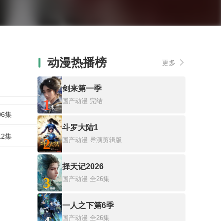
动漫热播榜
更多
剑来第一季
1
国产动漫
完结
06集
斗罗大陆1
12集
2
国产动漫
导演剪辑版
择天记2026
3
国产动漫
全26集
一人之下第6季
国产动漫
全26集