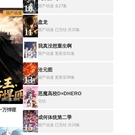
10
国产动漫
全27集
国产动漫
盘龙
11
国产动漫
已完结 共20集
我真没想重生啊
12
国产动漫
更新至81集
沧元图
13
国产动漫
更新至88集
恶魔高校D×DHERO
第60集完结
14
完结
边关之王：从收服十万悍匪开始
成何体统第二季
15
国产动漫
已完结 共24集