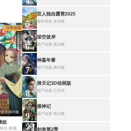
4
双人独自露营2025
5
海外动漫
全24集
日本动漫
深空彼岸
6
国产动漫
第26集
神墓年番
7
国产动漫
第52集
择天记3D动画版
8
国产动漫
已完结
搜神记
更新至第05集
9
国产动漫
第22集
继姐
铃木日菜,芹泽优,贯井柚佳,麦穗杏菜,根本京里,内山夕实,市道真央
剑来第2季