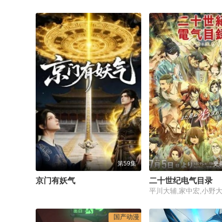
第59集
更
京门有妖气
二十世纪电气目录
国产动漫