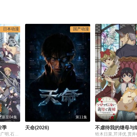
日本动漫
国产动漫
更新至04集
第11集
2季
天命(2026)
不虐待我的继母与
东山奈央,斋藤千和,平田广明,石川界人,内田直哉,仲田亚里沙,上田瞳,广濑有纪,矢野妃菜喜