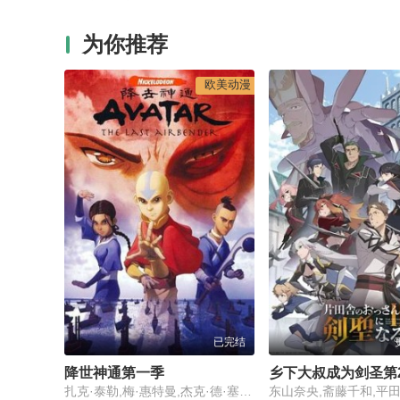
为你推荐
欧美动漫
已完结
降世神通第一季
乡下大叔成为剑圣第
扎克·泰勒,梅·惠特曼,杰克·德·塞纳,丹特·巴斯克,杰西·弗劳尔,岩松信,迪·布拉雷·贝克尔