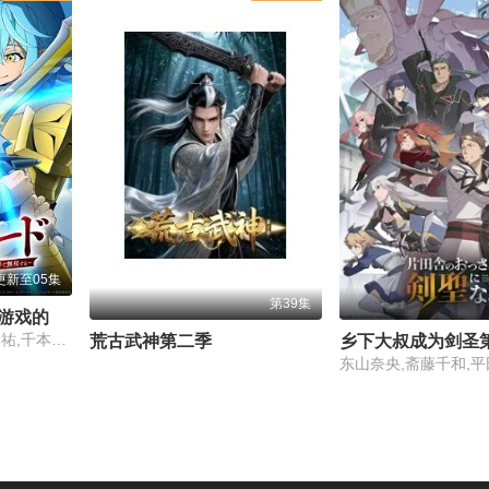
更新至05集
第39集
地狱模式～喜欢速通游戏的玩家在废设定异世界无双～第二季
田村睦心,饭冢麻结,畠中祐,千本木彩花,石川英郎,大原沙耶香,小市真琴,杉田智和,千叶翔也,三宅麻理惠,大塚明夫,宫本崇弘,樱井孝宏
荒古武神第二季
乡下大叔成为剑圣