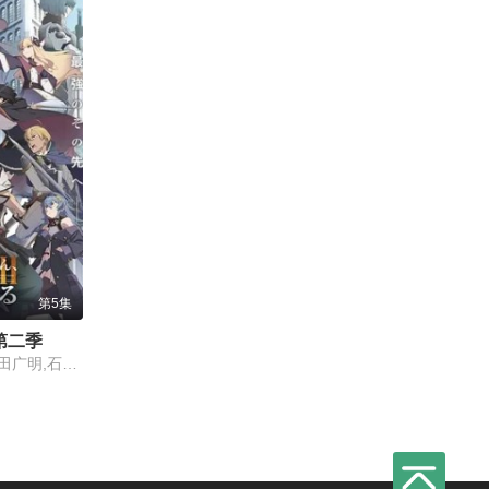
第5集
第二季
东山奈央,斋藤千和,平田广明,石川界人,内田直哉,仲田亚里沙,上田瞳,广濑有纪,矢野妃菜喜