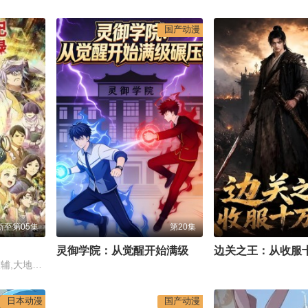
国产动漫
新至第05集
第20集
灵御学院：从觉醒开始满级碾压
平川大辅,家中宏,小野大辅,大地叶,雨宫天,寿美菜子,内山昂辉,内田雄马,武内骏辅,远藤大智,高垣彩阳,川井田夏海,浦和希,浅野麻由美
日本动漫
国产动漫