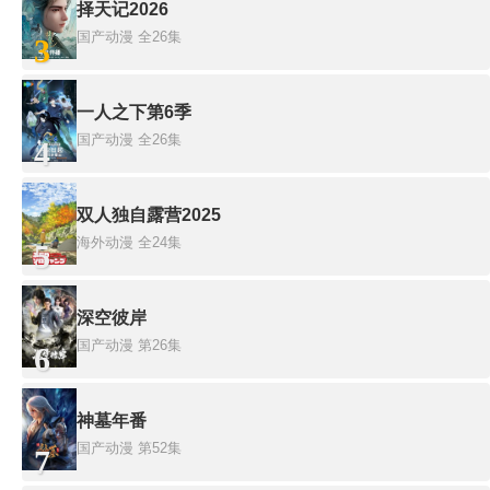
择天记2026
国产动漫
全26集
3
一人之下第6季
国产动漫
全26集
4
双人独自露营2025
海外动漫
全24集
5
深空彼岸
国产动漫
第26集
6
神墓年番
国产动漫
第52集
7