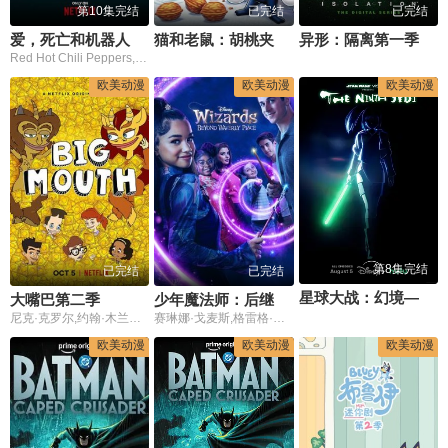
第10集完结
已完结
已完结
爱，死亡和机器人第四季
猫和老鼠：胡桃夹子的传奇
异形：隔离第一季
Red Hot Chili Peppers,安东尼·凯迪斯,弗利,约翰·弗拉西特,查德·史密斯,艾米丽·奥布莱恩,费奥多尔·钱恩,彼得·迈克尔,素玛立·蒙塔诺
欧美动漫
欧美动漫
欧美动漫
第8集完结
已完结
已完结
星球大战：幻境—第九个绝地武士
大嘴巴第二季
少年魔法师：后继者第三季
尼克·克罗尔,约翰·木兰尼,杰茜·克莱因,杰森·曼楚克斯,珍妮·斯蕾特,弗莱德·阿米森,玛娅·鲁道夫,乔丹·皮尔,克里斯汀·贝尔,尼尔·凯西,杰西卡·查芬,安德鲁·达利,理查德·坎德,娜塔莎·雷昂,杰克·麦克布瑞尔,塞思·莫里斯,保拉·佩尔,安德鲁·兰内斯,克雷格·罗宾森,Heather,Lawless
赛琳娜·戈麦斯,格雷格·萨克因
欧美动漫
欧美动漫
欧美动漫