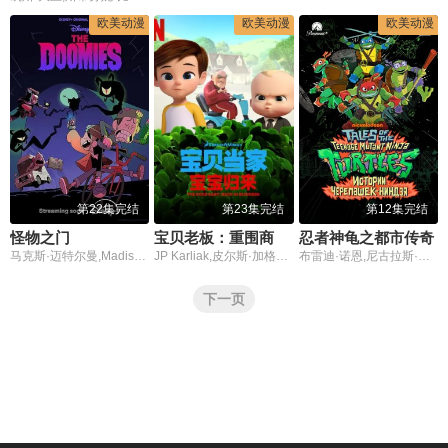
欧美动漫
欧美动漫
欧美动漫
第22集完结
第23集完结
第12集完结
怪物之门
宝贝老板：重围商界第二季国语版
忍者神龟之都市传奇
马克斯·迈特尔曼,Madison Calderon,Noel Gibson,乔恩·贝利,泽赫拉·法扎勒
JP Karliak,皮尔斯·加格农,凯文·迈克尔·理查德森,Alex Cazares
布雷迪·诺恩,尼古拉斯·坎图,迈克·艾贝,小肖恩·布朗,阿尤·艾德维利
下一页