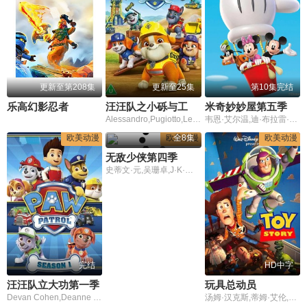
年份
全部
2026
2025
2024
2023
2022
2021
2020
2019
2018
2017
更早
更新至第208集
更新至25集
第10集完结
乐高幻影忍者
汪汪队之小砾与工程家族第3季
米奇妙妙屋第五季
Alessandro,Pugiotto,Leslie,Adlam,拉克斯顿·汉斯贝克
韦恩·艾尔温,迪·布拉雷·贝克尔
欧美动漫
欧美动漫
全8集
欧美动漫
无敌少侠第四季
史蒂文·元,吴珊卓,J·K·西蒙斯,李·佩斯,马修·瑞斯,丹娜·奎里拉,吉莉安·雅各布斯,莎姬·贝兹,克兰西·布朗,格蕾·德丽斯勒,克里斯·迪亚曼托普洛斯,马克·哈米尔,杰森·曼楚克斯,罗斯·马昆德,玛莱斯·裘,杰弗里·迪恩·摩根,卡里·佩顿,杰·费罗尔,扎克瑞·昆图,安德鲁·兰内斯,凯文·迈克尔·理查德森,塞斯·罗根,本·施瓦茨
完结
HD中字
汪汪队立大功第一季
玩具总动员
Devan Cohen,Deanne Degruijter,Christian Distefano,朱莉·勒米厄,盖奇·芒罗,Alex Thorne
汤姆·汉克斯,蒂姆·艾伦,唐·里克斯,吉姆·法尼,华莱士·肖恩,约翰·拉岑贝格,安妮·波茨,约翰·莫里斯,伊瑞克·冯·迪滕,劳里·梅特卡夫,李·厄米,佩恩·吉列特,杰克·安杰尔,黛比·德里贝里,比尔·法玛尔,雪莉·琳恩,斯科特·麦克菲,米凯·麦高万,杰夫·皮金,菲尔·普洛克特,扬·拉布森,乔·兰福特,安德鲁·斯坦顿,内森·连恩,约翰·拉塞特,卢卡·佩洛斯,埃林·萨贝拉