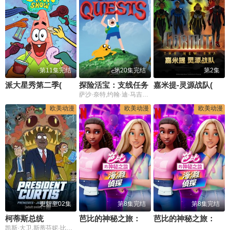
第11集完结
第20集完结
第2集
派大星秀第二季(英文版)
探险活宝：支线任务
嘉米提-灵源战队​(英文版)
萨沙·奈特,约翰·迪·马吉欧,汤姆·肯尼,海登·瓦尔希,奥利维亚·奥尔森,杨泫贞
欧美动漫
欧美动漫
欧美动漫
更新至02集
第8集完结
第8集完结
柯蒂斯总统
芭比的神秘之旅：海滩探案集国语版
芭比的神秘之旅：海滩探案集英文版
凯斯·大卫,斯蒂芬妮·比翠丝,吉姆·拉什,丹·巴克达尔,凯尔茜·斯科特