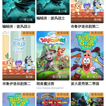
全10集
蝙蝠侠：披风战士第二季
全10集
第4集
蝙蝠侠：披风战士第2季
布鲁伊迷你剧第二季(英文版)
欧美动漫
欧美动漫
欧美动漫
第4集
第17集完结
第11集完结
布鲁伊迷你剧第二季国语版
萌兽魔法营
派大星秀第二季国语版
Uzo Aduba,Benjamin Mackey,Mason Blomberg
欧美动漫
欧美动漫
欧美动漫