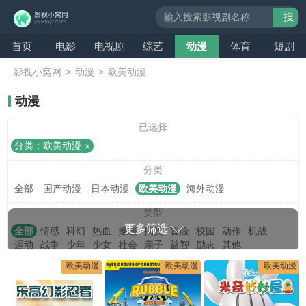
搜
索
首页
电影
电视剧
综艺
动漫
体育
短剧
影视小窝网
>
动漫
>
欧美动漫
动漫
已选择
分类：欧美动漫
分类
全部
国产动漫
日本动漫
欧美动漫
海外动漫
类型
更多筛选
全部
情感
科幻
热血
推理
搞笑
冒险
校园
动作
机战
运动
战争
少年
少女
社会
亲子
益智
励志
其他
欧美动漫
欧美动漫
欧美动漫
地区
全部
大陆
香港
台湾
日本
韩国
美国
法国
英国
加拿大
西班牙
其他