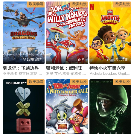
欧美动漫
欧美动漫
欧美动漫
第13集完结
正片
已完结 共4集
驯龙记：飞越边界第六季
猫和老鼠：威利旺卡和巧克力工厂
特快小火车第六季
亚美莉卡·费雷拉,杰伊·巴鲁切尔 Jay Baruchel
罗里·艾伦,杰夫·伯格曼,克兰西·布朗,杰斯·哈梅尔,理查德·麦克格纳格尔,林肯·梅尔彻,艾米丽·奥布莱恩,格雷格·埃利斯,凯斯·索西,史派克·布兰特,Rachel Butera,凯特·希金斯,JP Karliak,达拉斯·洛瓦托,肖恩·施梅尔
Michela Luci,Leo Orgil,Evan LeFeuvre,伊恩·霍
欧美动漫
欧美动漫
欧美动漫