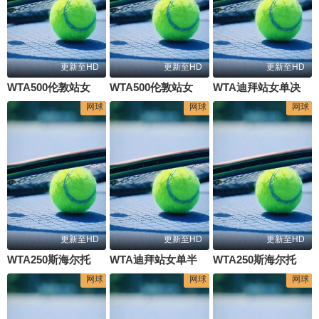
更新至HD
更新至HD
更新至HD
WTA500伦敦站女单四分之一决赛、半决赛：拉杜卡努VS拉克西莫娃
WTA500伦敦站女单四分之一决赛、半决赛：博尔特VS维基奇
WTA迪拜站女单决赛：斯维托丽娜VS佩古拉
网球
网球
网球
更新至HD
更新至HD
更新至HD
WTA250斯海尔托亨博斯站女单四分之一决赛、半决赛：麦克纳莉VS汤姆亚诺维奇
WTA迪拜站女单半决赛：斯维托丽娜VS高芙
WTA250斯海尔托亨博斯站女单四分之一决赛、半决赛：克雷吉茨科娃VS里内特
网球
网球
网球