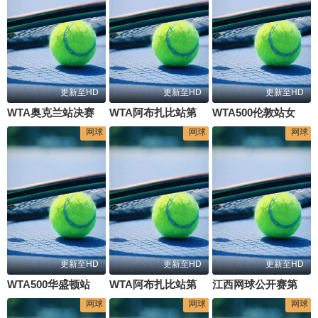
更新至HD
更新至HD
更新至HD
WTA奥克兰站决赛：王欣瑜VS斯维托丽娜
WTA阿布扎比站第四日：亚历山德洛娃VS亚斯特列姆斯卡
WTA500伦敦站女单四分之一决赛、半决赛：拉杜卡努VS约维奇
网球
网球
网球
更新至HD
更新至HD
更新至HD
WTA500华盛顿站女单决赛：佩古拉VS伊埃拉
WTA阿布扎比站第四日：萨斯诺维奇VS伊埃拉
江西网球公开赛第一天：梁恩硕VS任钰菲
网球
网球
网球