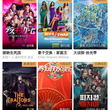
日韩综艺
欧美综艺
大陆综艺
全6集
第01期
更新至20250514期
接吻生死战
妻子交换：家庭主妇真实版
大侦探·拾光季
剧团一人,森田哲矢,渡边隆,野田水晶,岛佐和也,ぐんぴぃ,矢作兼,山里亮太,池田美优,宫野真守,竹财辉之助,桥本润,结木滉星,野间口彻,八岛智人,寺岛进,西冈德马,八木奈奈,橘玛丽,金松季步,塔乃花铃,葵伊吹,纱仓真菜,月乃露娜,MINAMO
Emily Simpson,Melissa Gorga,Joe Gorga,Angie Katsanevas,Shane Simpson,Wendy Osefo
欧美综艺
大陆综艺
日韩综艺
第1期
更新HD
已完结 共12期