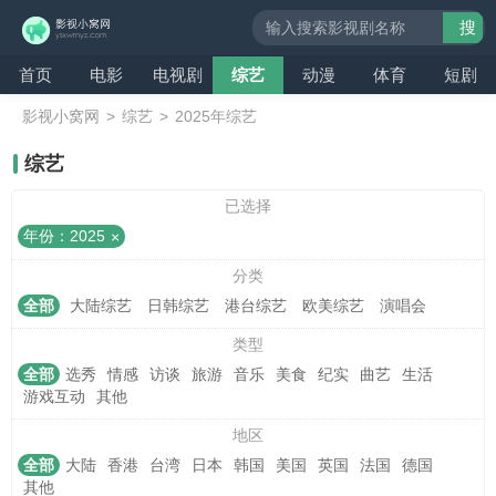
搜
索
首页
电影
电视剧
综艺
动漫
体育
短剧
影视小窝网
>
综艺
>
2025年综艺
综艺
已选择
年份：2025
分类
全部
大陆综艺
日韩综艺
港台综艺
欧美综艺
演唱会
类型
全部
选秀
情感
访谈
旅游
音乐
美食
纪实
曲艺
生活
游戏互动
其他
地区
全部
大陆
香港
台湾
日本
韩国
美国
英国
法国
德国
其他