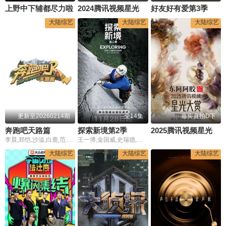
上野中下辅都尽力啦
2024腾讯视频星光大赏
好友好有爱第3季
大陆综艺
大陆综艺
大陆综艺
更新至20260214期
全14集
嘉宾直拍D下
奔跑吧天路篇
探索新境第2季
2025腾讯视频星光大赏
李晨,郑恺,沙溢,白鹿,范丞丞,宋雨琦,张真源,李昀锐,敖瑞鹏,翟子路,王楚然,徐志胜,沈羽洁
王一博,金国威,史瑞德,周鹏
大陆综艺
大陆综艺
大陆综艺