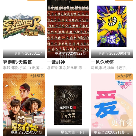
更新至20260117
更新至20250922期
更新至20250904期
奔跑吧·天路篇
一饭封神
一见你就笑
李晨,郑恺,沙溢,白鹿,范丞丞,宋雨琦,张真源,李昀锐,敖瑞鹏,翟子路,王楚然,徐志胜,沈羽洁
谢霆锋,张勇,郑永麒,陈晓卿,李诞,谭国锋,刘嘉玲,蔡卓妍,祝绪丹,丁真珍珠
马东,李诞,杨迪,徐志胜,酷藤,石凯,杨超越,王玉雯,祝绪丹,黄子弘凡,田嘉瑞,包上恩,沙一汀
大陆综艺
大陆综艺
更新至20250504期
星光大赏（下）
更新至20260211期番外篇