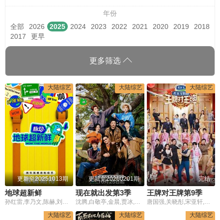
年份
全部
2026
2025
2024
2023
2022
2021
2020
2019
2018
2017
更早
更多筛选
大陆综艺
大陆综艺
大陆综艺
更新至20251013期
更新至20260201期
完结
地球超新鲜
现在就出发第3季
王牌对王牌第9季
孙红雷,李乃文,陈赫,刘宇宁,龚俊,陈星旭,王玉雯,欧阳娣娣
沈腾,白敬亭,金晨,贾冰,王安宇,胡先煦,范丞丞,黄景瑜
唐国强,关晓彤,宋亚轩,沙溢,杨迪,金靖,于洋,彭昱畅,沈涛,沈腾,杨幂,欧豪,张天阳,蓝盈莹,张海宇,贾冰,李梦,李乃文,冯满,小沈阳,马嘉祺,丁程鑫,刘耀文,张真源,严浩翔,贺峻霖,黄渤,范丞丞,常远,李嘉琦,付航,闫妮,黄晓明,张予曦,徐明浩
大陆综艺
大陆综艺
大陆综艺