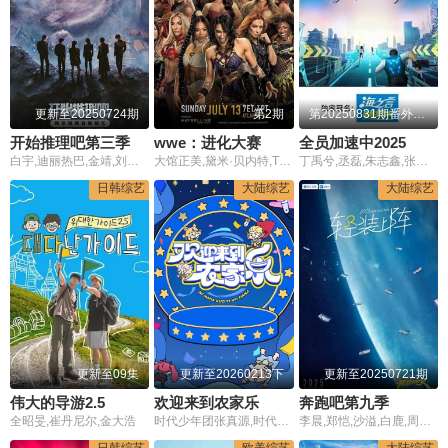
更新至20250724期
第2期
第20250831期番外篇:文韬放狠话常用常新
开始推理吧第三季
wwe：进化大赛
全员加速中2025
白宇,迪丽热巴,金靖,刘宇宁,张凌赫,周柯宇
大馆正美,黛米·贝内特,Tiffany Stratton,Trish Stratus,Rebecca Quin,Pamela Martinez,Aoife Cusack,Trinity Fatu,Jade Cargill,Carla Gonzalez,Victoria Gonzalez,Lexi Kaufman,艾希莉·弗莱尔,Emily Andzulis,比安卡·布莱尔,Tiana Caffey,Savelina Fanene,Brie Garcia
丁禹兮,丞磊,朱志鑫,张泽禹,张极,左航,苏新皓,苏醒,尹浩宇,余承恩,赵奕欢,王琳凯,齐思钧,唐九洲,夏之光,张艺凡
日韩综艺
大陆综艺
大陆综艺
更新至09集
更新至20260213下
更新至20250721期
伟大的导游2.5
欢迎来到农家乐
奔跑吧第九季
全昭旻,崔丹尼尔,金大浩
时代少年团张真源,时代少年团贺峻霖,杨迪,颜安,无畏,钎城
李晨,郑恺,沙溢,白鹿,周深,范丞丞,宋雨琦,张真源,孟子义,李昀锐,敖瑞鹏,张彬彬