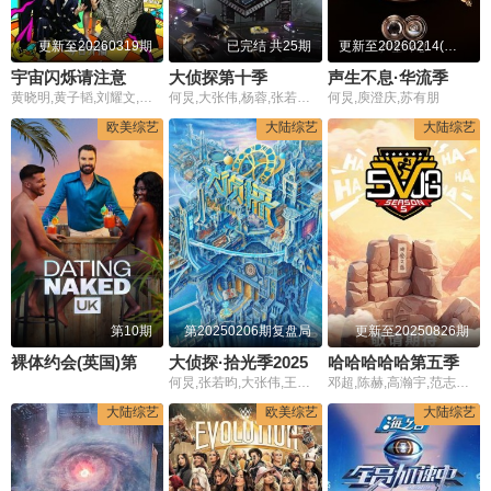
更新至20260319期
已完结 共25期
更新至20260214(典藏版)
宇宙闪烁请注意
大侦探第十季
声生不息·华流季
黄晓明,黄子韬,刘耀文,邵子恒,王鹤棣,于洋
何炅,大张伟,杨蓉,张若昀,王鸥
何炅,庾澄庆,苏有朋
欧美综艺
大陆综艺
大陆综艺
第10期
第20250206期复盘局
更新至20250826期
裸体约会(英国)第二季
大侦探·拾光季2025
哈哈哈哈哈第五季
何炅,张若昀,大张伟,王鸥,杨蓉,魏晨,吴昕,魏大勋,孙怡,魏哲鸣
邓超,陈赫,高瀚宇,范志毅,王勉,敖瑞鹏,任重,陈小春,张智霖,李乃文,江奇霖
大陆综艺
欧美综艺
大陆综艺