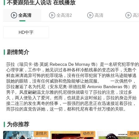
不要跟陌生人说话 在线播放
全高清
全高清2
高清
高
HD中字
剧情简介
莎拉（瑞贝卡·德·莫妮 Rebecca De Mornay 饰）是一名研究犯罪学的
心理学家，工作中，她见识过各种各样冷酷残暴的变态凶手，无数个
鲜血淋漓诡异可怖的犯罪现场，没有任何罪犯留下的蛛丝马迹能够逃
脱她的眼睛，没有任何威胁和危险能够让她屈服。 一次偶然中，
莎拉邂逅了名为托尼（安东尼奥·班德拉斯 Antonio Banderas 饰）的
男子。风度翩翩温文尔雅的托尼很快就吸引了莎拉的注意，没过多
久，两人便坠入了爱河。然而，也就是从这时候起，莎拉的身边开始
接二连三的发生离奇的怪事，一股强烈的恶意正在迅速接近着莎拉，
而莎拉的直觉告诉她，这一切，都和托尼有着千丝万缕的关联。
为你推荐
剧情片
动作片
恐怖