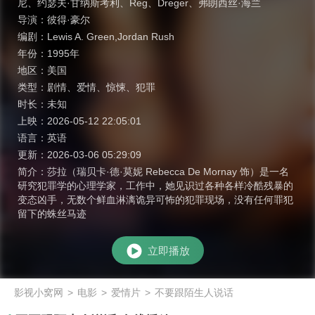
尼
、
约瑟夫·甘纳斯考利
、
Reg
、
Dreger
、
弗朗西丝·海兰
导演：
彼得·豪尔
编剧：
Lewis A. Green,Jordan Rush
年份：
1995年
地区：
美国
类型：
剧情
、
爱情
、
惊悚
、
犯罪
时长：
未知
上映：
2026-05-12 22:05:01
语言：
英语
更新：
2026-03-06 05:29:09
简介：
莎拉（瑞贝卡·德·莫妮 Rebecca De Mornay 饰）是一名
研究犯罪学的心理学家，工作中，她见识过各种各样冷酷残暴的
变态凶手，无数个鲜血淋漓诡异可怖的犯罪现场，没有任何罪犯
留下的蛛丝马迹
立即播放
影视小窝网
>
电影
>
爱情片
>
不要跟陌生人说话