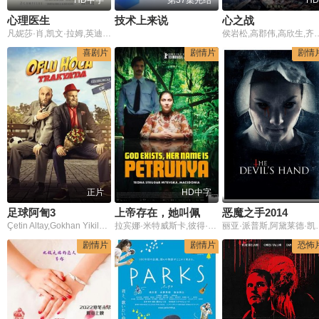
HD中字
第37集完结
HD
心理医生
技术上来说
心之战
凡妮莎·肖,凯文·拉姆,英迪娅·埃斯利,亚伦·斯坦福,内斯特·塞拉诺,威尔莫·卡德隆,西德尼·塔米娅·波蒂埃,威廉·阿瑟东,狄恩·巴斯科,阿德里安·弗劳尔斯,特里沃·斯纳尔
侯岩松,高郡伟,
喜剧片
剧情片
剧情
正片
HD中字
足球阿訇3
上帝存在，她叫佩特鲁尼娅
恶魔之手2014
Çetin Altay,Gokhan Yikilkan,居尔汉·特金,Bilal Çatalçekiç,Seymen Aydın,Ececan Gümeci,Hülya Aydın,布克特·德雷奥卢,Bahtiyar Engin,Hidayet Erdinç
拉宾娜·米特威斯卡,彼得·米尔切夫斯基,赫瓦特·杰斯哈瑞,玛利洛·尼佐维奇,佐里卡·努什瓦
丽亚·派普斯,阿黛莱德·凯恩,卢夫
剧情片
剧情片
恐怖