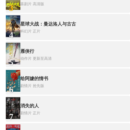
喜剧片
高清版
3
星球大战：曼达洛人与古古
科幻片
正片
4
雁侠行
动作片
更新至高清
5
给阿嬷的情书
剧情片
抢先版
6
消失的人
剧情片
正片
7