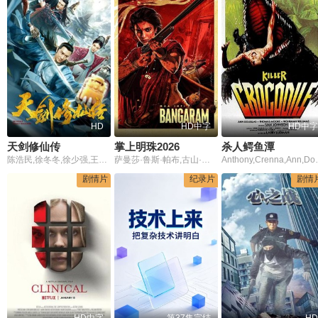
HD
HD中字
HD中字
天剑修仙传
掌上明珠2026
杀人鳄鱼潭
陈浩民,徐冬冬,徐少强,王语嫚,程琢,姚宇,赖天祈
萨曼莎·鲁斯·帕布,古山·德瓦亚,Gautami,Diganth
Anthony,Crenn
剧情片
纪录片
剧情