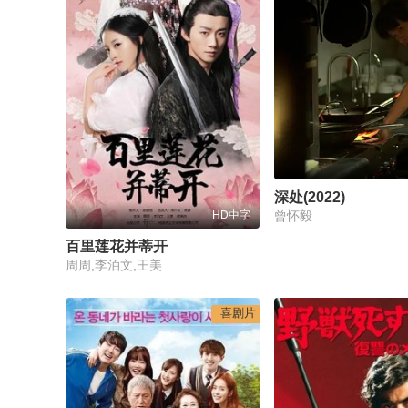
深处(2022)
HD中字
曾怀毅
百里莲花并蒂开
周周,李泊文,王美
喜剧片