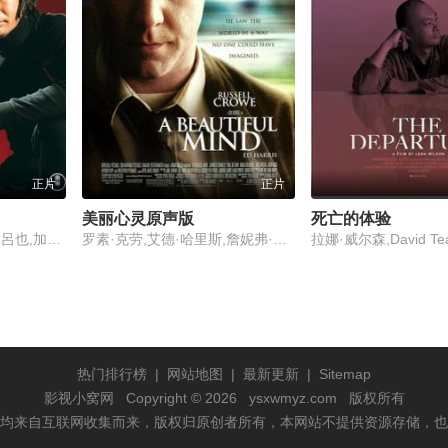
正片
正片
美丽心灵原声版
死亡的体验
藤冈弘,津田光男,守田比呂也,加藤嘉,小松方正,加藤和夫,黒沢年雄,村井国夫,真理明美,绿魔子,渥美国泰,奥野匡,西村潔,近藤宏,熊谷卓三
罗素·克劳,艾德·哈里斯,詹妮弗·康纳利,克里斯托弗·普卢默,保罗·贝坦尼,亚当·戈德堡,乔什·卢卡斯,安东尼·拉普,贾森·加里-斯坦福德,贾德·赫希,奥斯汀·潘德尔顿,薇薇·卡登尼,吉莉·西蒙,维克多·斯坦巴赫,坦娅·克拉克,罗伊·辛尼斯,谢丽尔·霍华德,兰斯·霍华德,简·詹金斯,乔什·帕斯,瓦伦蒂娜·卡迪纳利,蒂格尔·F·伯格里,迈克尔·埃斯佩尔,艾米·瓦尔兹,小艾德.朱普,卡拉·奥奇格罗索,斯特里奥·萨万特,迈克尔·阿伯特,雷吉·奥斯汀,凯德·比特纳,理查·布莱恩特,丹·陈,乔纳·福尔肯,法布里奇奥
拉娜·威尔森,David Te
热门排行榜
|
网站地图
|
最新更新
|
Sitemap
影视小窝网
Copyright © 2026
ysxwmyz.com
版权所有
均来自互联网收集而来，版权归原创者所有，本网站不提供资源存储，也