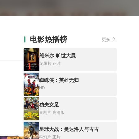
电影热播榜
更多
维米尔·旷世大展
1
纪录片
正片
蜘蛛侠：英雄无归
2
HD
功夫女足
3
喜剧片
高清版
星球大战：曼达洛人与古古
科幻片
正片