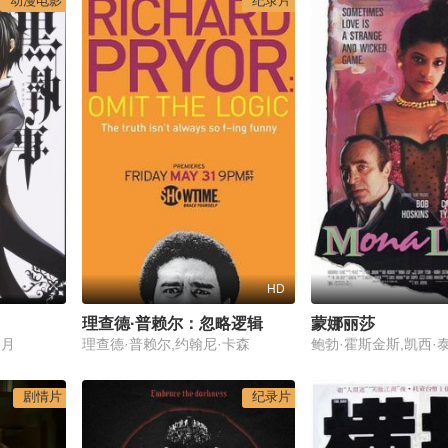
动漫电影
纪录片
HD
理查德·普赖尔：忽略逻辑
蒙娜丽莎
美月
理查德·普赖尔,约翰尼·卡森
剧情片
纪录片