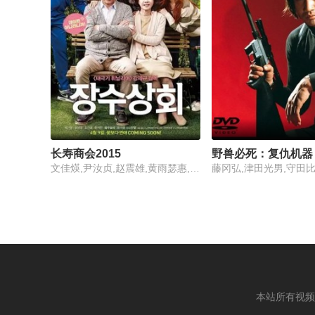
长寿商会2015
野兽必死：复仇机器
文佳煐,尹汝贞,赵震雄,黄雨瑟惠,朴根滢
本站所有视频