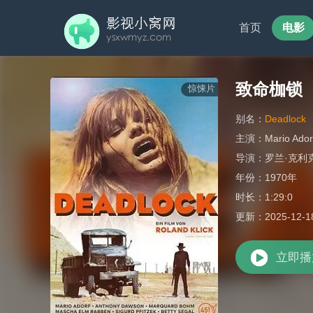
首页
电影
致命枷锁
惊悚片
别名：
Deadlock
主演：
Mario Ador
导演：
罗兰·克利
年份：
1970年
时长：
1:29:0
更新：
2025-12-1
立即播