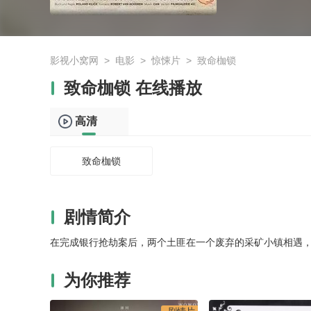
影视小窝网
>
电影
>
惊悚片
>
致命枷锁
致命枷锁 在线播放
高清
致命枷锁
剧情简介
在完成银行抢劫案后，两个土匪在一个废弃的采矿小镇相遇
为你推荐