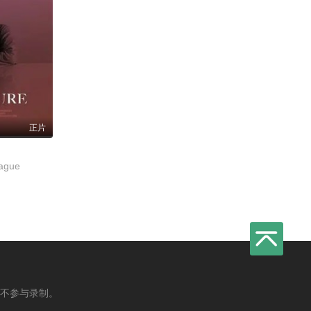
正片
ague
不参与录制。