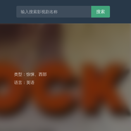
搜索
类型：
惊悚
、
西部
语言：
英语