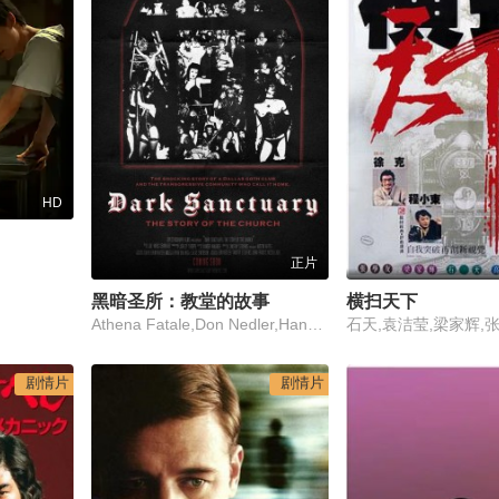
HD
正片
黑暗圣所：教堂的故事
横扫天下
Athena Fatale,Don Nedler,Hansel von Quenzer
石天,袁洁莹,梁家辉,
剧情片
剧情片