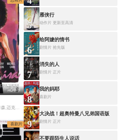
4
恐怖片
雁侠行
5
动作片
更新至高清
给阿嬷的情书
6
剧情片
抢先版
消失的人
7
剧情片
正片
我的妈耶
HD中字
8
喜剧片
鲍勃·霍斯金斯,凯西·泰森,迈克尔·凯恩,罗彼·考特拉尼,克拉克·彼得斯
大决战！超奥特曼八兄弟国语版
9
剧情片
正片
喜剧片
不要跟陌生人说话