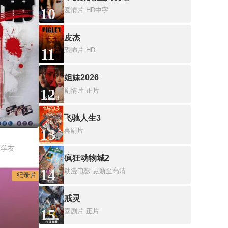
10
爱情片
HD中字
皮杰
11
恐怖片
HD
姐妹2026
12
剧情片
正片
飞驰人生3
13
喜剧片
张学友
疯狂动物城2
14
动漫电影
更新至高清
纪录片
戒灵
15
喜剧片
正片