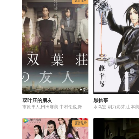
剧情片
HD
双叶庄的朋友
黒执事
市原隼人,臼田麻美,中村伦也,阳月华,中岛朋子,中原丈雄,吉行和子
水岛宏,刚力彩芽,山本
剧情片