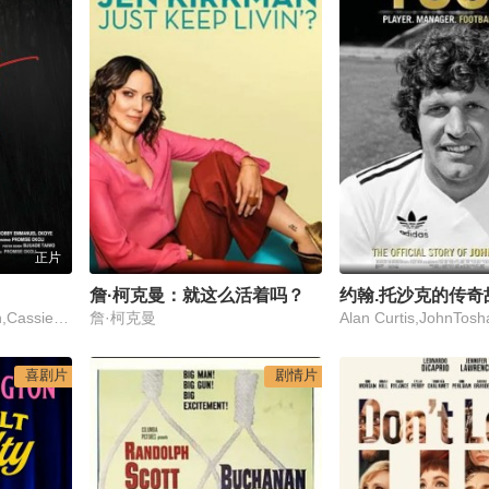
正片
詹·柯克曼：就这么活着吗？
约翰.托沙克的传奇
Eric Emeka,Oscar John,Cassie Leonard
詹·柯克曼
喜剧片
剧情片