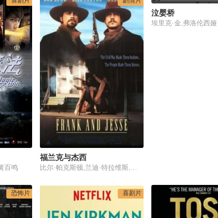
喜剧片
剧情片
泣婴桥
福兰克与杰西
,黄百鸣
比尔·帕克斯顿,兰迪·特拉维斯,罗伯·劳
恐怖片
喜剧片