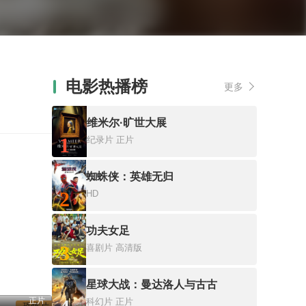
电影热播榜
更多
维米尔·旷世大展
1
纪录片
正片
蜘蛛侠：英雄无归
2
HD
功夫女足
3
喜剧片
高清版
星球大战：曼达洛人与古古
正片
科幻片
正片