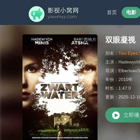
首页
电影
双眼凝视
恐怖片
别名：
Two Eyes S
主演：
HadewychM
导演：
ElbertvanS
年份：
2010年
时长：
1:47:0
更新：
2025-12-1
立即播