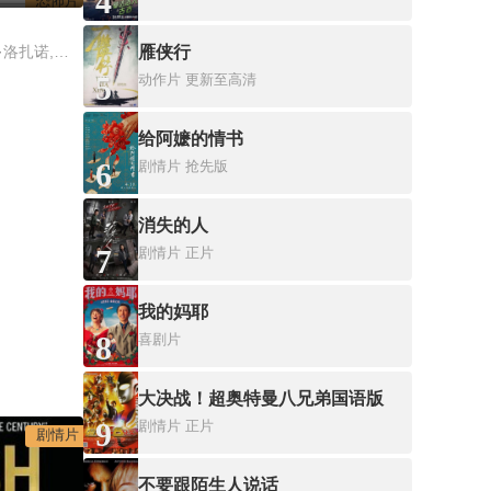
4
恐怖片
埃里克·金,弗洛伦西娅·洛扎诺,凯文·布雷斯纳汉
雁侠行
5
动作片
更新至高清
给阿嬷的情书
6
剧情片
抢先版
消失的人
7
剧情片
正片
我的妈耶
8
喜剧片
大决战！超奥特曼八兄弟国语版
9
剧情片
正片
剧情片
不要跟陌生人说话