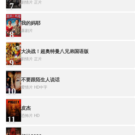
剧情片
正片
7
我的妈耶
喜剧片
8
大决战！超奥特曼八兄弟国语版
剧情片
正片
9
不要跟陌生人说话
爱情片
HD中字
10
皮杰
恐怖片
HD
11