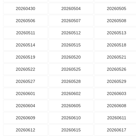
20260430
20260504
20260505
20260506
20260507
20260508
20260511
20260512
20260513
20260514
20260515
20260518
20260519
20260520
20260521
20260522
20260525
20260526
20260527
20260528
20260529
20260601
20260602
20260603
20260604
20260605
20260608
20260609
20260610
20260611
20260612
20260615
20260617