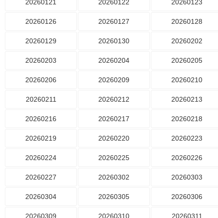
20260121
20260122
20260123
20260126
20260127
20260128
20260129
20260130
20260202
20260203
20260204
20260205
20260206
20260209
20260210
20260211
20260212
20260213
20260216
20260217
20260218
20260219
20260220
20260223
20260224
20260225
20260226
20260227
20260302
20260303
20260304
20260305
20260306
20260309
20260310
20260311