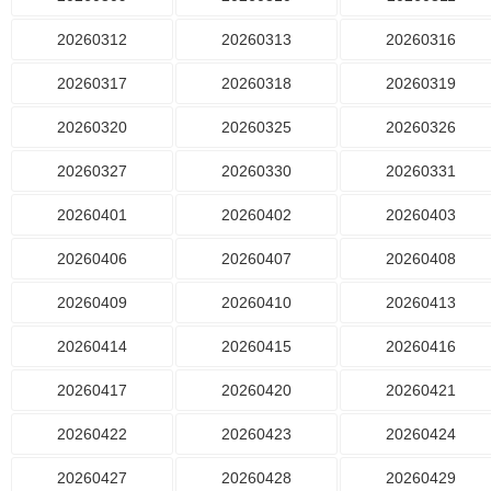
20260312
20260313
20260316
20260317
20260318
20260319
20260320
20260325
20260326
20260327
20260330
20260331
20260401
20260402
20260403
20260406
20260407
20260408
20260409
20260410
20260413
20260414
20260415
20260416
20260417
20260420
20260421
20260422
20260423
20260424
20260427
20260428
20260429