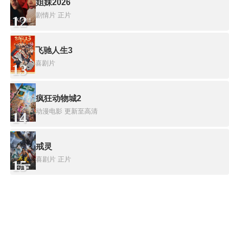
姐妹2026
剧情片
正片
12
飞驰人生3
喜剧片
13
疯狂动物城2
动漫电影
更新至高清
14
戒灵
喜剧片
正片
15