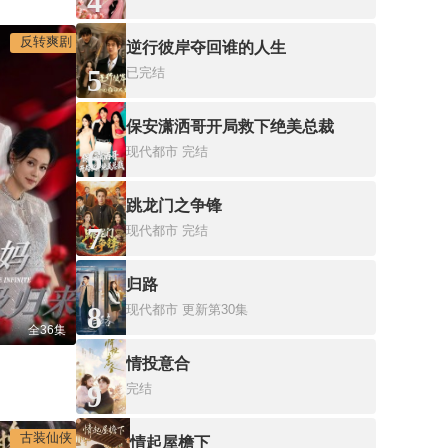
4
反转爽剧
逆行彼岸夺回谁的人生
5
已完结
保安潇洒哥开局救下绝美总裁
6
现代都市
完结
跳龙门之争锋
7
现代都市
完结
归路
8
现代都市
更新第30集
全36集
情投意合
9
完结
古装仙侠
情起屋檐下