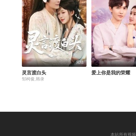
完结
灵言渡白头
爱上你是我的荣耀
邹柯俊,韩录
本站所有视频