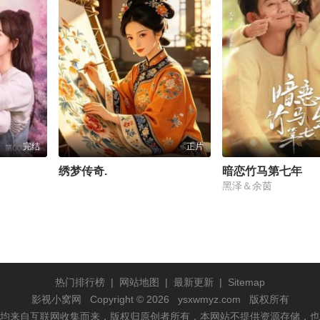
完结
正片
绣梦传奇.
暗恋竹马第七年
黑泽＆余茵
热门排行榜
|
网站地图
|
最新更新
|
Sitemap
影视小窝网
Copyright © 2026
ysxwmyz.com
版权所有
均来自互联网收集而来，版权归原创者所有，本网站不提供资源存储，也