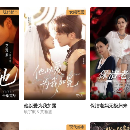
现代都市
女频恋爱
全集完结
完结
他以爱为我加冕
保洁老妈无极归来
项宇航＆黄雅雯
现代都市