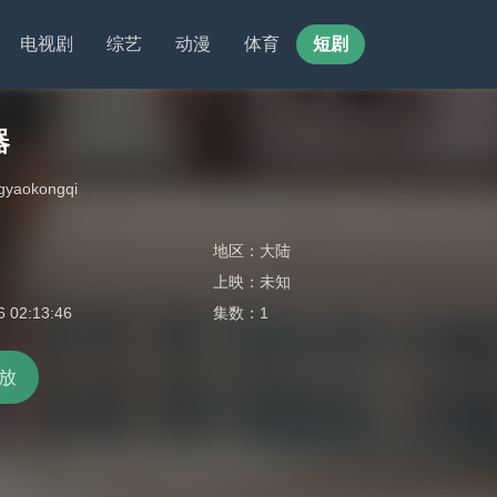
电视剧
综艺
动漫
体育
短剧
器
gyaokongqi
地区：
大陆
上映：
未知
6 02:13:46
集数：
1
放