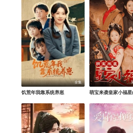
全集
饥荒年我靠系统养崽