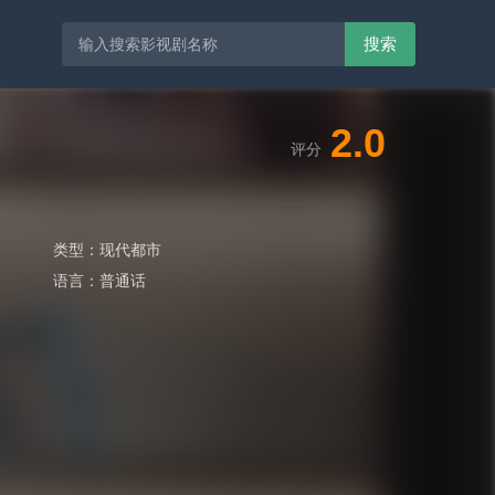
搜索
2.0
评分
类型：
现代都市
语言：
普通话