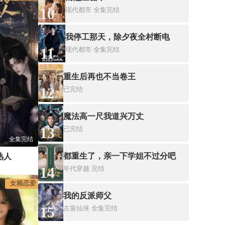
10
现代都市
全集完结
我停工那天，除夕夜全村断电
11
现代都市
全集完结
重生后再也不当卷王
12
已完结
魔法高一尺我道兴万丈
13
已完结
全集完结
都重生了，亲一下学姐不过分吧
熟人
14
年代穿越
完结
女频恋爱
我的反派师父
15
古装仙侠
全集完结