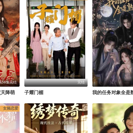
第56集完结
完结
萌宝来袭皇家小福星(天降萌娃带着神鼎救爹地)
子耀门楣
我的任务对象全是
女频恋爱