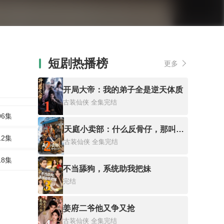
短剧热播榜
更多
开局大帝：我的弟子全是逆天体质
1
古装仙侠
全集完结
06集
天庭小卖部：什么反骨仔，那叫打工仔！
12集
2
古装仙侠
全集完结
18集
不当舔狗，系统助我把妹
3
完结
姜府二爷他又争又抢
古装仙侠
全集完结