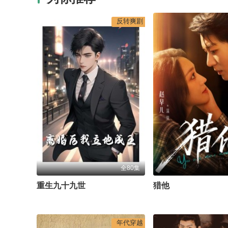
反转爽剧
全80集
重生九十九世
猎他
年代穿越