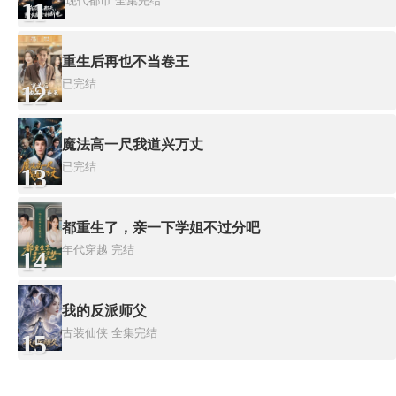
现代都市
全集完结
11
重生后再也不当卷王
已完结
12
魔法高一尺我道兴万丈
已完结
13
都重生了，亲一下学姐不过分吧
年代穿越
完结
14
我的反派师父
古装仙侠
全集完结
15