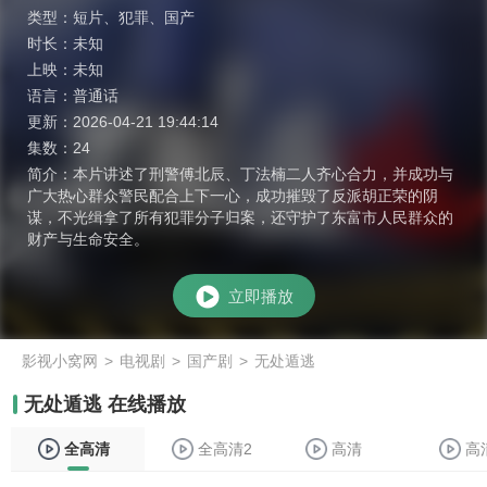
类型：
短片
、
犯罪
、
国产
时长：
未知
上映：
未知
语言：
普通话
更新：
2026-04-21 19:44:14
集数：
24
简介：
本片讲述了刑警傅北辰、丁法楠二人齐心合力，并成功与
广大热心群众警民配合上下一心，成功摧毁了反派胡正荣的阴
谋，不光缉拿了所有犯罪分子归案，还守护了东富市人民群众的
财产与生命安全。
立即播放
影视小窝网
>
电视剧
>
国产剧
>
无处遁逃
无处遁逃 在线播放
全高清
全高清2
高清
高