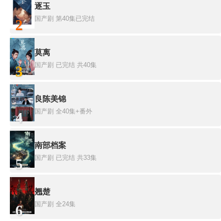
逐玉
国产剧
第40集已完结
2
莫离
国产剧
已完结 共40集
3
良陈美锦
国产剧
全40集+番外
4
南部档案
国产剧
已完结 共33集
5
翘楚
国产剧
全24集
6