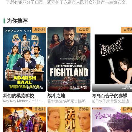
了所有犯罪分子归案，还守护了东富市人民群众的财产与生命安全。
为你推荐
海外剧
欧美剧
日本
第7集完结
更新至02集
已完结
我们的模范学校
战斗之地
毒岛百合子的赤裸裸日记
Kay Kay Menon,Archana Puran Singh
霍华德·查尔斯,尼古拉斯·平诺克,黛博拉·艾里德
前田敦子,新井浩文,渡边大知,中村静香,八木将康,前田公辉,諸見里大介,今藤洋子,友川カズキ,山崎银之丞,高木渉,桥爪
香港剧
香港剧
国产