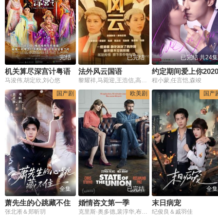
完结
已完结
已完结 共24集
机关算尽深宫计粤语
法外风云国语
约定期间爱上你202
马浚伟,胡定欣,刘心悠
黎耀祥,马菀迎,王浩信,高海宁,马赛
程小蒙,任言恺,森竣
国产剧
欧美剧
国产
全集
已完结
全集
萧先生的心跳藏不住
婚情咨文第一季
末日病宠
张北淅＆郑昕玥
克里斯·奥多德,裴淳华,布莱丹·格里森,派翠西娅·克拉克森,杰夫·劳勒,劳拉·邱比特,艾略特·利维,艾斯林·贝亚,索佩·迪瑞苏,吉滕德拉·赖,Esco Jouley,Janet Amsden
纪俊良＆戚羽佳