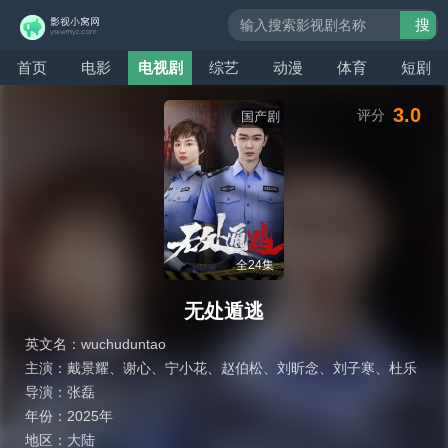
搜
索
首页
电影
电视剧
综艺
动漫
体育
短剧
3.0
评分
国产剧
全24集
无处遁逃
英文名：
wuchuduntao
主演：
戴景耀
、
谢心
、
宁小花
、
赵伯松
、
刘昕念
、
刘子寒
、
杜乐
导演：
张磊
年份：
2025年
地区：
大陆