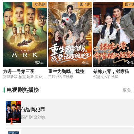
欧美剧
国产剧
国产
第2集
全集
全集
方舟一号第三季
重生为鹦鹉，我整活超级进化
错嫁八零，邻家糙汉超宠我
克里斯蒂·柏克,瑞斯·里奇,理查德·弗利施曼,瑞安·亚当斯,帕夫莱·耶里尼奇,沙利妮·佩里斯,蒂安娜·乌普切娃,戴安娜·贝穆德斯,贾德兰·马尔科维奇,克里斯蒂娜·沃尔夫,塔玛拉·拉多瓦诺维奇
王钰威＆王琳惠
邹盛文＆仵浩瑄
电视剧热播榜
更多
低智商犯罪
国产剧
全24集
1