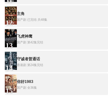
11
主角
国产剧
已完结 共48集
12
飞虎神鹰
国产剧
第42集完结
13
守诚者普通话
香港剧
第24集完结
14
你好1983
国产剧
全36集
15