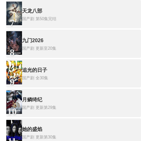
天龙八部
国产剧
第50集完结
7
九门2026
国产剧
更新至20集
8
追光的日子
国产剧
全30集
9
月鳞绮纪
国产剧
更新第29集
10
她的盛焰
国产剧
更新第30集