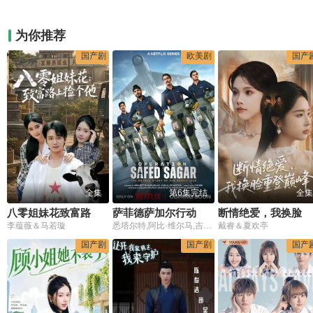
为你推荐
国产剧
欧美剧
国产
全集
第6集完结
全集
八零姐妹花致富路上捡个他
萨菲德萨加尔行动
断情绝爱，我换脸重登巅峰
李蕴薇＆马若璇
悉塔尔特,阿比·维尔马,吉米·舍尔吉勒,Dia Mirza,普拉加克塔·科利
戴睿＆夏欢亭
国产剧
国产剧
国产