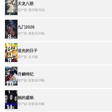
天龙八部
国产剧
第50集完结
7
九门2026
国产剧
更新至20集
8
追光的日子
国产剧
全30集
9
月鳞绮纪
国产剧
更新第29集
10
她的盛焰
国产剧
更新第30集
11