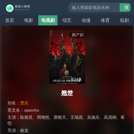
搜
索
首页
电影
电视剧
综艺
动漫
体育
短剧
国产剧
全24集
翘楚
别名：
楚后
英文名：
qiaochu
主演：
陈都灵
、
周翊然
、
唐晓天
、
王瑞昌
、
吴施乐
、
高茂桐
、
蒋
恺
导演：
杨龙