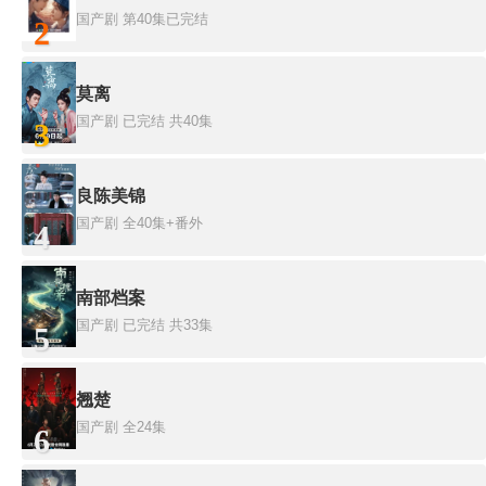
国产剧
第40集已完结
2
莫离
国产剧
已完结 共40集
3
良陈美锦
国产剧
全40集+番外
4
南部档案
国产剧
已完结 共33集
5
翘楚
国产剧
全24集
6