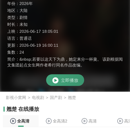
年份：
2026年
地区：
大陆
类型：
剧情
时长：
未知
上映：
2026-06-17 18:05:01
语言：
普通话
更新：
2026-06-19 16:00:11
集数：
24
简介：
&nbsp;若要以这天下为鼎，她定来分一杯羹。 该剧根据阅
文集团起点女生网作者希行同名作品改编。
立即播放
影视小窝网
>
电视剧
>
国产剧
>
翘楚
翘楚 在线播放
全高清
全高清2
高清
高