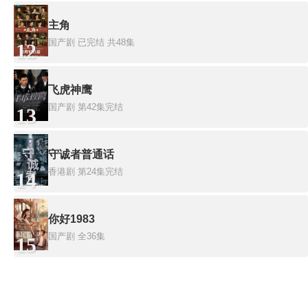
主角
国产剧
已完结 共48集
12
飞虎神鹰
国产剧
第42集完结
13
守诚者普通话
香港剧
第24集完结
14
你好1983
国产剧
全36集
15