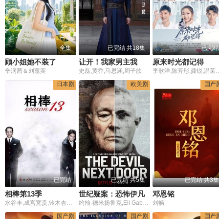
全集
已完结 共18集
已完结
顾小姐她不装了
让开！我家男主我来守护
原来时光都记得
辛润茜＆刘蕙宾
史磊,黄乔,马思涵,周子歆
李歌洋,陈芳彤,龚锐,温茉言,任运杰,罗奕,李
日本剧
欧美剧
国产
已完结
已完结 共5集
已完结 共3集
相棒第13季
世纪疑案：恐怖伊凡
邓恩铭
水谷丰,成宫宽贵,铃木杏树,真飞圣,川原和久,山中崇史,六角精儿,山西惇,神保悟志,片桐竜次,小野了,石坂浩二,仲间由纪惠,滨田龙臣,片冈礼子,原田夏希,山口良一,岩崎裕美,米村亮太朗
约翰·德米扬鲁克,Eli Gabay,Eli Rosenbaum,Yoram Sheftel
刘畅
国产剧
国产剧
国产