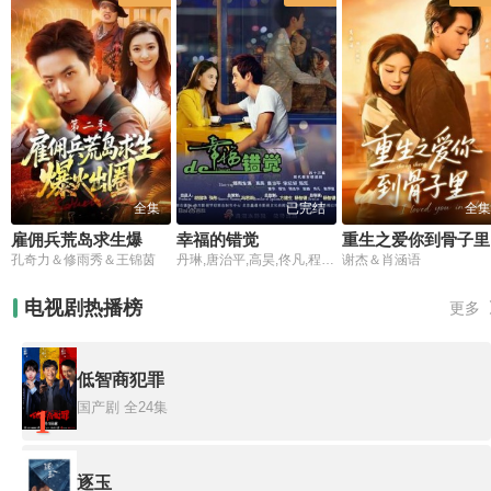
全集
已完结
全集
雇佣兵荒岛求生爆火出圈第2季
幸福的错觉
重生之爱你到骨子里
孔奇力＆修雨秀＆王锦茵
丹琳,唐治平,高昊,佟凡,程怡,罗筐
谢杰＆肖涵语
电视剧热播榜
更多
低智商犯罪
国产剧
全24集
1
逐玉