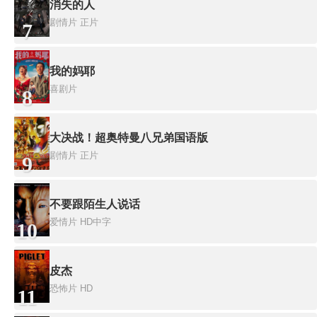
消失的人
剧情片
正片
7
我的妈耶
喜剧片
8
大决战！超奥特曼八兄弟国语版
剧情片
正片
9
不要跟陌生人说话
爱情片
HD中字
10
皮杰
恐怖片
HD
11