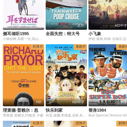
正片
HD中字
侧耳倾听1995
全面失控：特大号邮轮危机
小飞象
小林桂树,高桥一生,高山南,本名阳子,山下容莉枝
伊娃·格林,科林·法瑞尔,迈克尔·基顿,妮可·帕克,芬利·霍宾
纪录片
喜剧片
喜剧
HD
HD中字
HD中字
理查德·普赖尔：忽略逻辑
快乐到家
替身1984
理查德·普赖尔,约翰尼·卡森
何炅,谢娜,李维嘉,吴昕,杜海涛,杜汶泽,Chapman,To,倪大红,蔡卓妍,韩庚
Bud Spencer,Terence Hil
纪录片
恐怖片
剧情