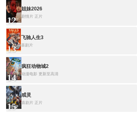
姐妹2026
剧情片
正片
12
飞驰人生3
喜剧片
13
疯狂动物城2
动漫电影
更新至高清
14
戒灵
喜剧片
正片
15