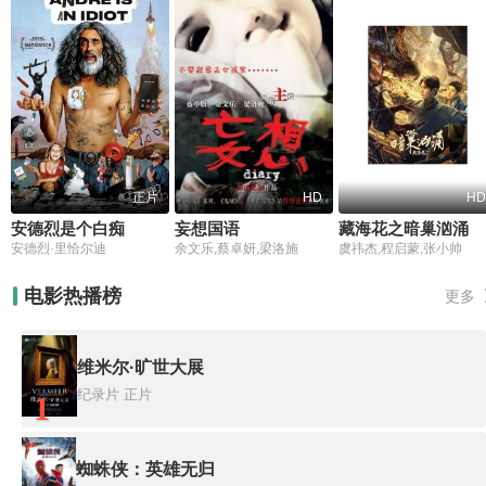
正片
HD
HD
安德烈是个白痴
妄想国语
藏海花之暗巢汹涌
安德烈·里恰尔迪
余文乐,蔡卓妍,梁洛施
虞祎杰,程启蒙,张小帅
电影热播榜
更多
维米尔·旷世大展
纪录片
正片
1
蜘蛛侠：英雄无归