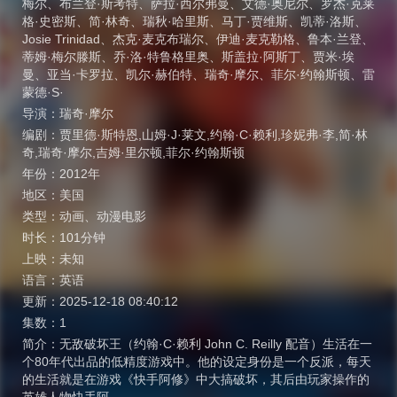
梅尔
、
布兰登·斯考特
、
萨拉·西尔弗曼
、
艾德·奥尼尔
、
罗杰·克莱
格·史密斯
、
简·林奇
、
瑞秋·哈里斯
、
马丁·贾维斯
、
凯蒂·洛斯
、
Josie Trinidad
、
杰克·麦克布瑞尔
、
伊迪·麦克勒格
、
鲁本·兰登
、
蒂姆·梅尔滕斯
、
乔·洛·特鲁格里奥
、
斯盖拉·阿斯丁
、
贾米·埃
曼
、
亚当·卡罗拉
、
凯尔·赫伯特
、
瑞奇·摩尔
、
菲尔·约翰斯顿
、
雷
蒙德·S·
导演：
瑞奇·摩尔
编剧：
贾里德·斯特恩,山姆·J·莱文,约翰·C·赖利,珍妮弗·李,简·林
奇,瑞奇·摩尔,吉姆·里尔顿,菲尔·约翰斯顿
年份：
2012年
地区：
美国
类型：
动画
、
动漫电影
时长：
101分钟
上映：
未知
语言：
英语
更新：
2025-12-18 08:40:12
集数：
1
简介：
无敌破坏王（约翰·C·赖利 John C. Reilly 配音）生活在一
个80年代出品的低精度游戏中。他的设定身份是一个反派，每天
的生活就是在游戏《快手阿修》中大搞破坏，其后由玩家操作的