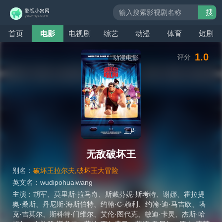
搜
索
首页
电影
电视剧
综艺
动漫
体育
短剧
1.0
评分
动漫电影
正片
无敌破坏王
别名：
破坏王拉尔夫,破坏王大冒险
英文名：
wudipohuaiwang
主演：
胡军
、
莫里斯·拉马奇
、
斯戴芬妮·斯考特
、
谢娜
、
霍拉提
奥·桑斯
、
丹尼斯·海斯伯特
、
约翰·C·赖利
、
约翰·迪·马吉欧
、
塔
克·吉莫尔
、
斯科特·门维尔
、
艾伦·图代克
、
敏迪·卡灵
、
杰斯·哈