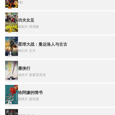
HD
2
功夫女足
喜剧片
高清版
3
星球大战：曼达洛人与古古
科幻片
正片
4
雁侠行
动作片
更新至高清
5
给阿嬷的情书
剧情片
抢先版
6