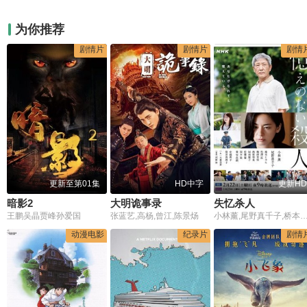
为你推荐
剧情片
剧情片
剧情
更新至第01集
HD中字
更新HD
暗影2
大明诡事录
失忆杀人
王鹏吴晶贾峰孙爱国
张蓝艺,⾼杨,曾江,陈景炀
小林薰,尾野真千子,桥本润,松泽匠,鞘师里保,西村和泉,阿南敦子,佐藤誓,岡本篤,室井響,畦田ひとみ,村崎真彩,山形匠,横田真子,中
动漫电影
纪录片
剧情