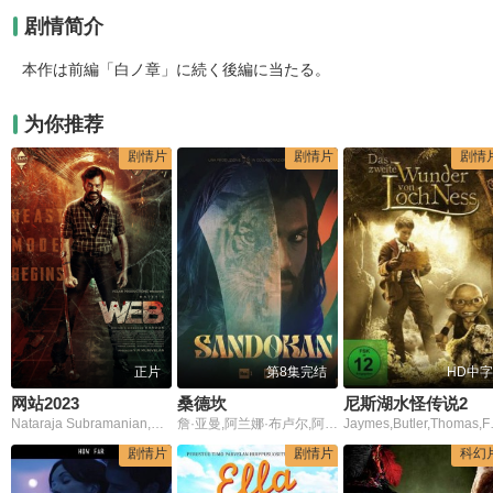
剧情简介
本作は前編「白ノ章」に続く後編に当たる。
为你推荐
剧情片
剧情片
剧情
第8集完结
HD中字
正片
桑德坎
尼斯湖水怪传说2
网站2023
詹·亚曼,阿兰娜·布卢尔,阿莱桑德罗·普莱齐奥西,爱德·维斯特维克,约翰·汉纳
Jaymes,Butler,Tho
Nataraja Subramanian,Shilpa Manjunath,Motta Rajendran
剧情片
剧情片
科幻