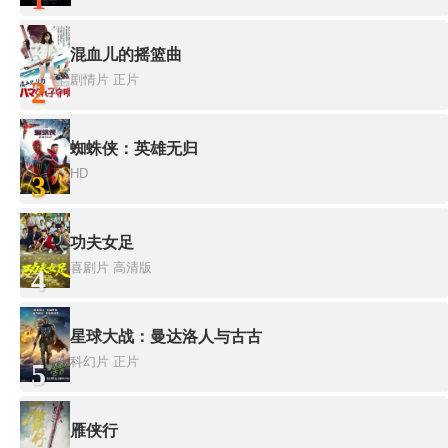
混血儿的摇篮曲
剧情片
正片
2
蜘蛛侠：英雄无归
HD
3
功夫女足
喜剧片
高清版
4
星球大战：曼达洛人与古古
科幻片
正片
5
雁侠行