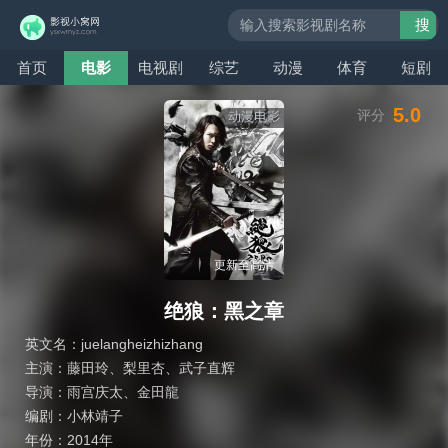
搜
索
首页
电影
电视剧
综艺
动漫
体育
短剧
5.0
评分
动漫电影
更新至高清
绝狼：黑之章
英文名：
juelangheizhizhang
主演：
藤田玲
、
梨里杏
、
武子直辉
导演：
雨宫庆太
、
金田龍
编剧：
小林靖子
年份：
2014年