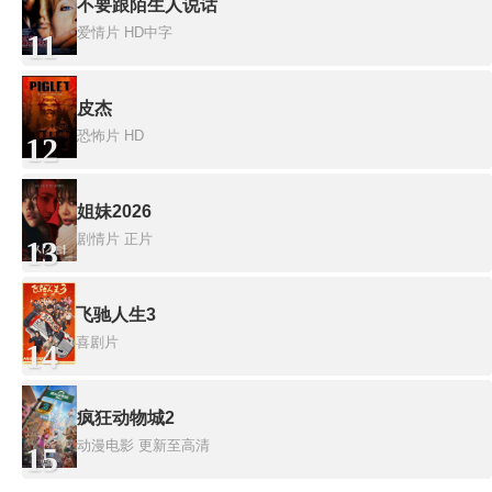
不要跟陌生人说话
爱情片
HD中字
11
皮杰
恐怖片
HD
12
姐妹2026
剧情片
正片
13
飞驰人生3
喜剧片
14
疯狂动物城2
动漫电影
更新至高清
15