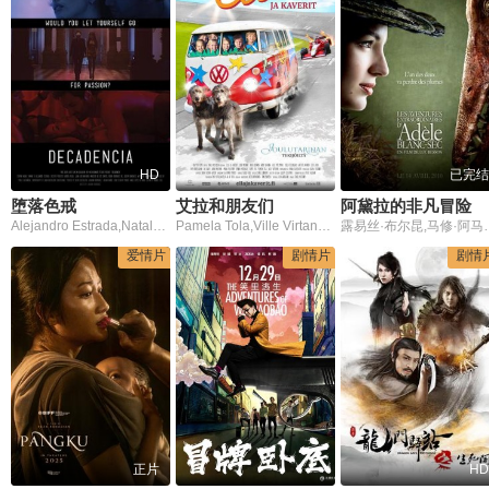
HD
已完结
堕落色戒
艾拉和朋友们
阿黛拉的非凡冒险
Alejandro Estrada,Nataly Uma?a,Roberto Palazuelos
Pamela Tola,Ville Virtanen,Eero Milonoff,Armi Toivanen
露易丝·布尔昆,马修·阿马立克,吉尔
爱情片
剧情片
剧情
正片
HD