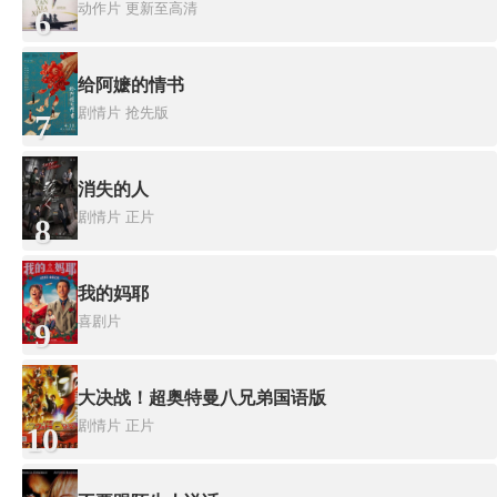
动作片
更新至高清
6
给阿嬷的情书
剧情片
抢先版
7
消失的人
剧情片
正片
8
我的妈耶
喜剧片
9
大决战！超奥特曼八兄弟国语版
剧情片
正片
10