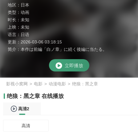
地区：
日本
类型：
动画
时长：
未知
上映：
未知
语言：
日语
更新：
2026-03-06 03:18:15
简介：
本作は前編「白ノ章」に続く後編に当たる。
立即播放
影视小窝网
>
电影
>
动漫电影
>
绝狼：黑之章
绝狼：黑之章 在线播放
高清2
高清