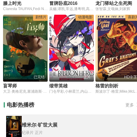
膝上时光
冒牌卧底2016
龙门驿站之生死阁
Claresta TAUFAN,Fedi NURIL,Christine HAKIM,Shakeel Fauzi AISY,Devano DANENDRA
吴樾,谭凯,常远,潘粤明,高圣远
张智霖,文颂娴,刘家辉
剧情片
动漫电影
喜剧
已完结
正片
HD中字
盲琴师
缎带英雄
格雷的剖析
大卫·奥格尼克,塞浦路斯·格拉博夫斯基,彼得·亚当奇克,贾斯蒂娜·瓦西勒斯加,Michal,Filipiak,约维塔·布德尼克,亚采克·科曼,Dariusz,Chojnacki,Katarzyna,Cynke,Magdalena,Schejbal,Tomasz,Schimscheiner,克雷顿·尼姆罗,塞巴斯蒂安·斯坦齐维兹,莱谢克·莫斯德,Smalara,菲利普·古拉克斯,葆莉娜·查布寇,迈克尔·茹拉夫斯基,Jacek,Romanowski,Aleksandra,Zawalska
门仓早彩,小林星兰,内山昂辉
斯波尔丁·格雷,Mike,McLa
电影热播榜
更多
维米尔·旷世大展
纪录片
正片
1