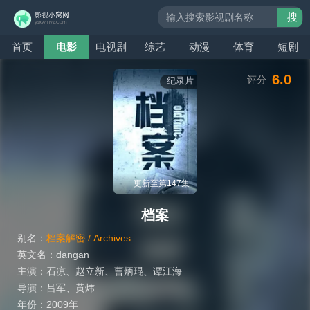
搜
索
首页
电影
电视剧
综艺
动漫
体育
短剧
6.0
评分
纪录片
更新至第147集
档案
别名：
档案解密 / Archives
英文名：
dangan
主演：
石凉
、
赵立新
、
曹炳琨
、
谭江海
导演：
吕军
、
黄炜
年份：
2009年