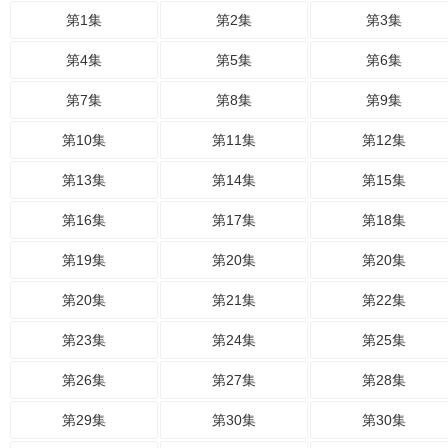
第1集
第2集
第3集
第4集
第5集
第6集
第7集
第8集
第9集
第10集
第11集
第12集
第13集
第14集
第15集
第16集
第17集
第18集
第19集
第20集
第20集
第20集
第21集
第22集
第23集
第24集
第25集
第26集
第27集
第28集
第29集
第30集
第30集