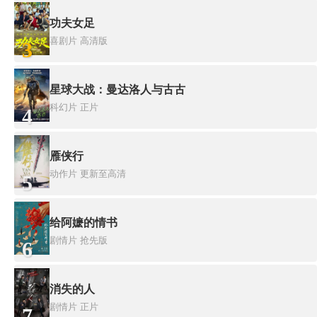
功夫女足
喜剧片
高清版
3
星球大战：曼达洛人与古古
科幻片
正片
4
雁侠行
动作片
更新至高清
5
给阿嬷的情书
剧情片
抢先版
6
消失的人
剧情片
正片
7