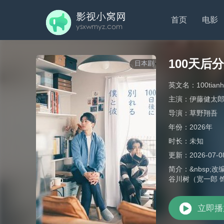
首页
电影
100天后
日本剧
英文名：
100tian
主演：
伊藤健太
导演：
草野翔吾
年份：
2026年
时长：
未知
更新：
2026-07-0
简介：
&nbsp
谷川树（宽一郎 
立即播