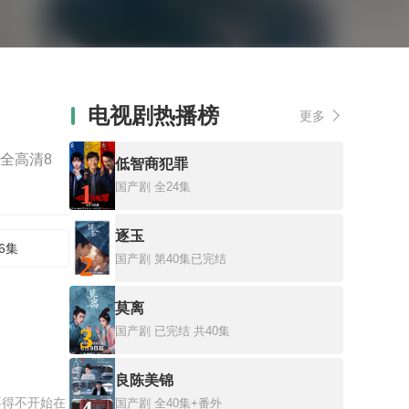
电视剧热播榜
更多
全高清8
低智商犯罪
1
国产剧
全24集
逐玉
6集
2
国产剧
第40集已完结
莫离
3
国产剧
已完结 共40集
良陈美锦
不得不开始在
国产剧
全40集+番外