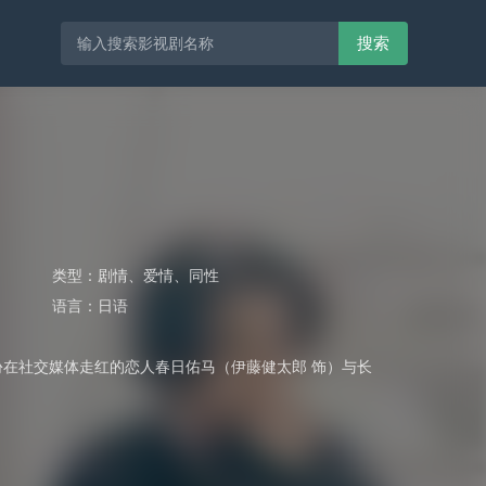
搜索
类型：
剧情
、
爱情
、
同性
语言：
日语
身份在社交媒体走红的恋人春日佑马（伊藤健太郎 饰）与长