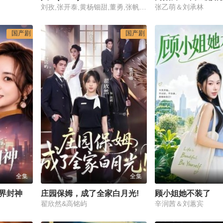
刘孜,张开泰,黄杨钿甜,董勇,张帆,陈创,何思甜,张棪琰,罗海琼,是安,赵健,段钰,董向荣,薛佳凝,方晓东,李庆誉,张译文
张乙萌＆刘承林
国产剧
国产剧
全集
全集
界封神
庄园保姆，成了全家白月光!
顾小姐她不装了
翟欣然&高铭屿
辛润茜＆刘蕙宾