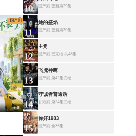
10
国产剧
更新第29集
国产剧
她的盛焰
11
国产剧
更新第30集
主角
12
国产剧
已完结 共48集
飞虎神鹰
13
国产剧
第42集完结
守诚者普通话
14
香港剧
第24集完结
全集
你好1983
15
国产剧
全36集