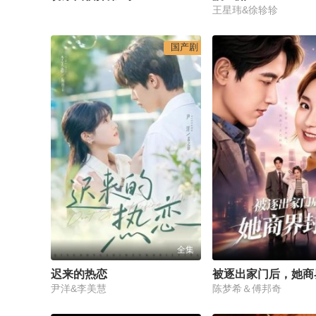
王星玮&徐轸轸
国产剧
全集
迟来的热恋
被逐出家门后，她商
尹洋&李美慧
陈梦希＆傅邦奇