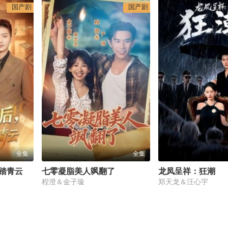
国产剧
国产剧
全集
全集
踏青云
七零凝脂美人飒翻了
龙凤呈祥：狂潮
程澄＆金子璇
郑天龙＆汪心宇