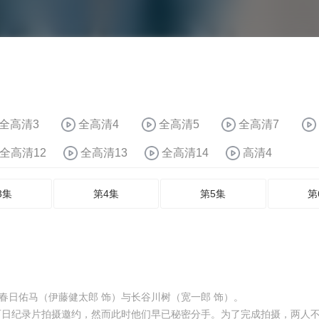
全高清3
全高清4
全高清5
全高清7
全高清12
全高清13
全高清14
高清4
3集
第4集
第5集
第
春日佑马（伊藤健太郎 饰）与长谷川树（宽一郎 饰）。
百日纪录片拍摄邀约，然而此时他们早已秘密分手。为了完成拍摄，两人