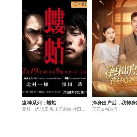
日本剧
已完结 共5集
瘟神系列：蝼蛄
净身出户后，我转身
北村一辉,滨田岳,山下莉绪,牧田哲也,朝海ひかる
王石＆梅瑞滢