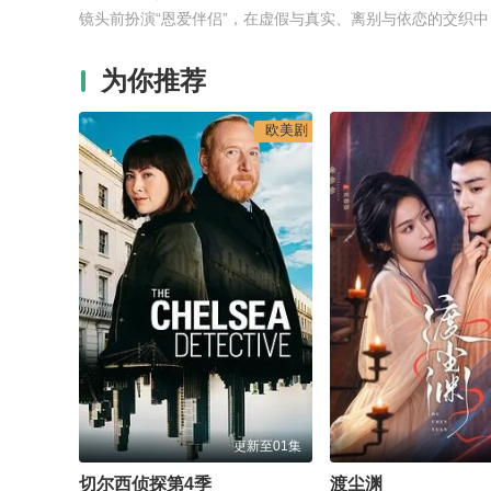
镜头前扮演“恩爱伴侣”，在虚假与真实、离别与依恋的交织中
为你推荐
欧美剧
更新至01集
切尔西侦探第4季
渡尘渊