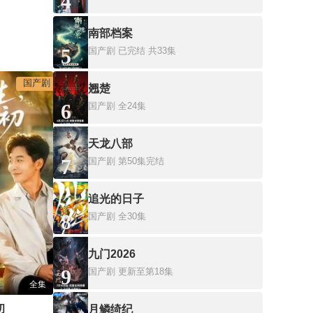
4
南部档案
5
国产剧
已完结 共33集
国产剧
翘楚
6
国产剧
全24集
天龙八部
7
国产剧
第50集完结
追光的日子
8
国产剧
全30集
九门2026
9
国产剧
更新至第18集
全集
初
月鳞绮纪