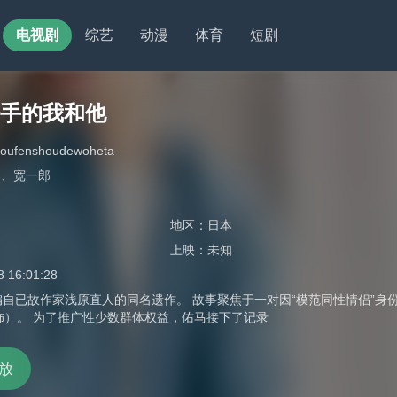
电视剧
综艺
动漫
体育
短剧
分手的我和他
houfenshoudewoheta
郎
、
宽一郎
地区：
日本
上映：
未知
8 16:01:28
;改编自已故作家浅原直人的同名遗作。 故事聚焦于一对因“模范同性情侣”
饰）。 为了推广性少数群体权益，佑马接下了记录
放