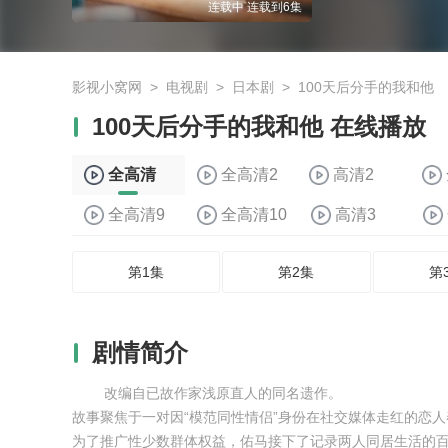
连载中 连载到6集
影视小窝网
>
电视剧
>
日本剧
>
100天后分手的我和他
100天后分手的我和他 在线播放
全高清
全高清2
高清2
全高清9
全高清10
高清3
第1集
第2集
第
剧情简介
改编自已故作家浅原直人的同名遗作。
故事聚焦于一对因“模范同性情侣”身份在社交媒体走红的恋人
为了推广性少数群体权益，佑马接下了记录两人同居生活的