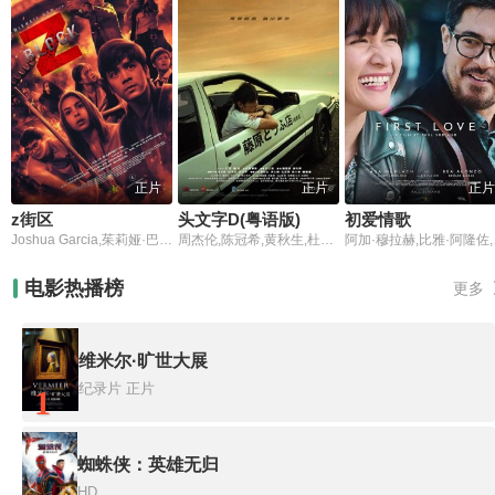
正片
正片
正片
z街区
头文字D(粤语版)
初爱情歌
Joshua Garcia,茱莉娅·巴雷托,Ian Veneracion
周杰伦,陈冠希,黄秋生,杜汶泽,铃木杏,余文乐,钟镇涛,陈小春,津村和幸,阿部力,田中千绘,刘畊宏
阿加·穆拉赫
电影热播榜
更多
维米尔·旷世大展
纪录片
正片
1
蜘蛛侠：英雄无归
HD