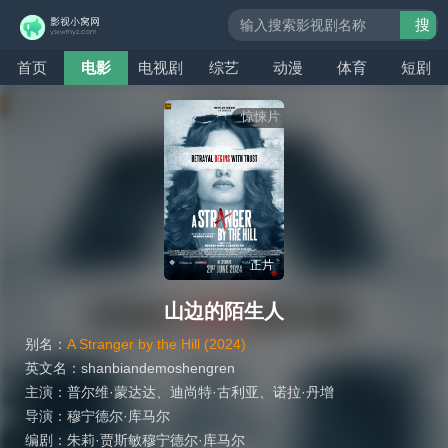
搜
索
首页
电影
电视剧
综艺
动漫
体育
短剧
惊悚片
正片
山边的陌生人
别名：
A Stranger by the Hill (2024)
英文名：
shanbiandemoshengren
主演：
普尔维·蒙达达
、
迪尚特·古利亚
、
诺拉·丹增
导演：
穆宁德尔·库马尔
编剧：
朱莉·贾斯敏穆宁德尔·库马尔