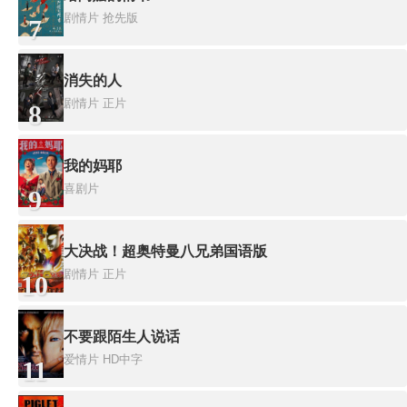
剧情片
抢先版
7
消失的人
剧情片
正片
8
我的妈耶
喜剧片
9
大决战！超奥特曼八兄弟国语版
剧情片
正片
10
不要跟陌生人说话
爱情片
HD中字
11