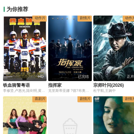
为你推荐
动作片
剧情片
动作
HD
已完结
正片
铁血骑警粤语
指挥家
宗师叶问(2026)
李修贤,卢惠光,陆剑明,黄霑,张继聪,程守一,成奎安
克里斯蒂亚娜 ?德?布奥恩,本杰明·温赖特,斯科特·特纳·菲尔德,塞马斯·F·萨金特,安妮特·马尔赫毕,雷蒙德·提哈瑞,吉斯·舒尔腾·范·艾查特,理查德·塞梅尔,西恩·托马斯,蒂姆·埃亨,席琳·珀赛尔,奇普·布雷,玛丽-克莱尔·维特洛克斯,杰里迈亚·弗莱明,詹姆斯·卡罗尔·乔丹
杜宇航,王婉中
喜剧片
剧情片
剧情