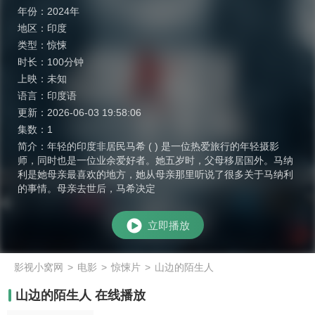
年份：
2024年
地区：
印度
类型：
惊悚
时长：
100分钟
上映：
未知
语言：
印度语
更新：
2026-06-03 19:58:06
集数：
1
简介：
年轻的印度非居民马希 ( ) 是一位热爱旅行的年轻摄影
师，同时也是一位业余爱好者。她五岁时，父母移居国外。马纳
利是她母亲最喜欢的地方，她从母亲那里听说了很多关于马纳利
的事情。母亲去世后，马希决定
立即播放
影视小窝网
>
电影
>
惊悚片
>
山边的陌生人
山边的陌生人 在线播放