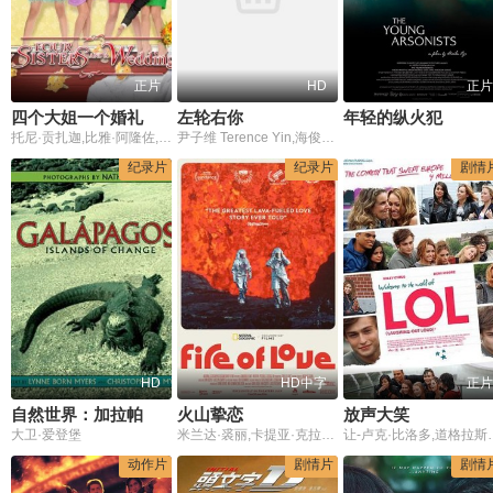
正片
HD
正片
四个大姐一个婚礼
左轮右你
年轻的纵火犯
托尼·贡扎迦,比雅·阿隆佐,安吉尔·娄克辛,莎尔娜·玛格达瑶,恩充·迪伊,Joy Viado,安吉琳·昆托,卡尔米·马丁,科尼·雷耶斯
尹子维 Terence Yin,海俊杰,海俊杰 Gabriel Harrison
纪录片
纪录片
剧情
HD
HD中字
正片
自然世界：加拉帕戈斯群岛的变化
火山挚恋
放声大笑
大卫·爱登堡
米兰达·裘丽,卡提亚·克拉夫特,莫里斯·克拉夫特
让-卢克·比洛多,道格拉斯·布斯,Vivian Le Borgne,Bridget Brown,Jim Carrane,Woody Carter,
动作片
剧情片
剧情