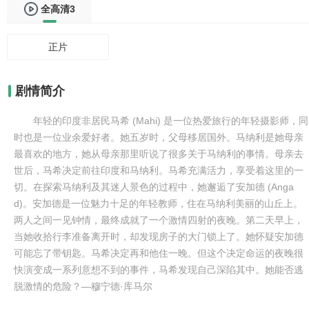
全高清3
正片
剧情简介
年轻的印度非居民马希 (Mahi) 是一位热爱旅行的年轻摄影师，同
时也是一位业余爱好者。她五岁时，父母移居国外。马纳利是她母亲
最喜欢的地方，她从母亲那里听说了很多关于马纳利的事情。母亲去
世后，马希决定前往印度和马纳利。马希充满活力，享受着这里的一
切。在探索马纳利及其迷人景色的过程中，她邂逅了安加德 (Anga
d)。安加德是一位魅力十足的年轻教师，住在马纳利美丽的山丘上。
两人之间一见钟情，最终成就了一个激情四射的夜晚。第二天早上，
当她收拾行李准备离开时，却发现房子的大门锁上了。她怀疑安加德
可能忘了带钥匙。马希决定再和他住一晚。但这个决定命运的夜晚很
快演变成一系列意想不到的事件，马希发现自己深陷其中。她能否逃
脱激情的危险？—穆宁德·库马尔