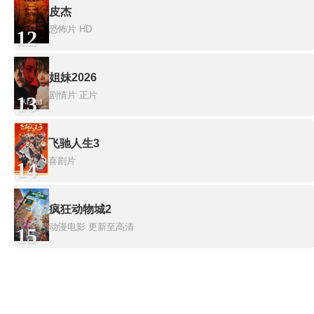
皮杰
恐怖片
HD
12
姐妹2026
剧情片
正片
13
飞驰人生3
喜剧片
14
疯狂动物城2
动漫电影
更新至高清
15