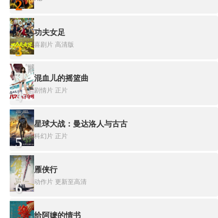
2
功夫女足
喜剧片
高清版
3
混血儿的摇篮曲
剧情片
正片
4
星球大战：曼达洛人与古古
科幻片
正片
5
雁侠行
动作片
更新至高清
6
给阿嬷的情书