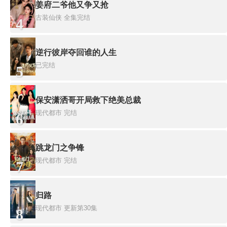
姜府二爷他又争又抢
古装仙侠
全集完结
4
逆行彼岸夺回谁的人生
已完结
5
保安潇洒哥开局救下绝美总裁
现代都市
完结
6
跳龙门之争锋
现代都市
完结
7
归路
现代都市
更新第30集
8