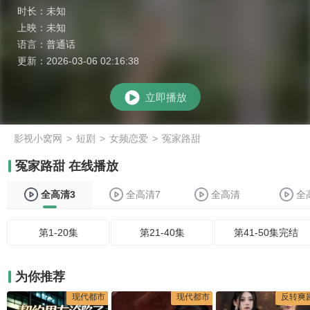
时长：
未知
上映：
未知
语言：
普通话
更新：
2026-03-06 02:16:38
立即播放
影视小窝网
>
短剧
>
女频恋爱
>
冤家路甜
冤家路甜 在线播放
全高清3
全高清7
全高清
全
第1-20集
第21-40集
第41-50集完结
为你推荐
现代都市
现代都市
反转爽