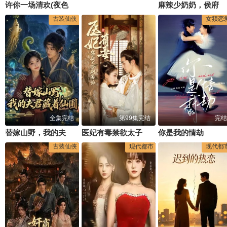
许你一场清欢(夜色与她皆温柔)
麻辣少奶奶，侯府全员真香了！
古装仙侠
女频恋
全集完结
第99集完结
完结
替嫁山野，我的夫君藏着仙圃
医妃有毒禁欲太子别害怕(废太子他风韵犹存)(天意未迟)
你是我的情劫
古装仙侠
现代都市
现代都