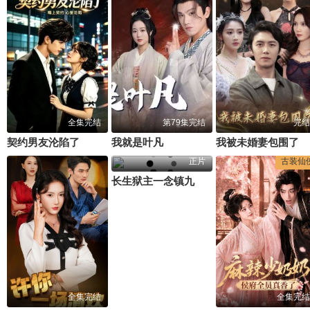
全集完结
第79集完结
完结
契约男友沦陷了
我就是叶凡
我被未婚妻包围了
正片
古装仙
长生狱主一念镇九幽第二季
全集完结
全集完结