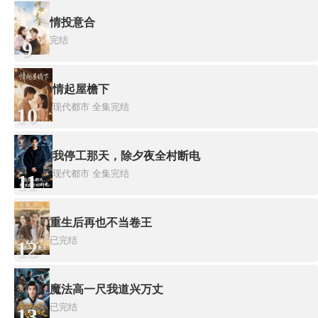
情投意合
完结
9
情起屋檐下
现代都市
全集完结
10
我停工那天，除夕夜全村断电
现代都市
全集完结
11
重生后再也不当卷王
已完结
12
魔法高一尺我道兴万丈
已完结
13