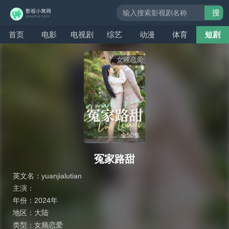
搜
索
首页
电影
电视剧
综艺
动漫
体育
短剧
女频恋爱
全50集
冤家路甜
英文名：
yuanjialutian
主演：
年份：
2024年
地区：
大陆
类型：
女频恋爱