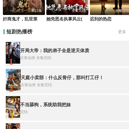
第13集
全集完结
全集完结
奸商鬼才，乱世第一客栈!
她凭恶名执掌风云(她凭恶名执掌风云)
迟到的热恋
短剧热播榜
更多
开局大帝：我的弟子全是逆天体质
古装仙侠
全集完结
1
天庭小卖部：什么反骨仔，那叫打工仔！
古装仙侠
全集完结
2
不当舔狗，系统助我把妹
完结
3