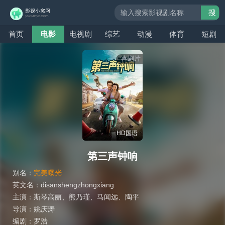
搜
索
首页
电影
电视剧
综艺
动漫
体育
短剧
喜剧片
HD国语
第三声钟响
别名：
完美曝光
英文名：
disanshengzhongxiang
主演：
斯琴高丽
、
熊乃瑾
、
马闻远
、
陶平
导演：
姚庆涛
编剧：
罗浩