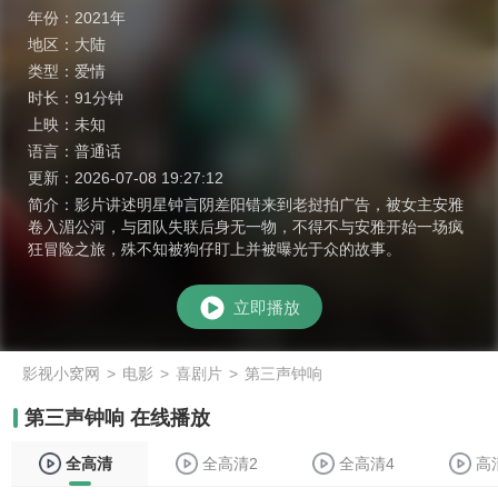
年份：
2021年
地区：
大陆
类型：
爱情
时长：
91分钟
上映：
未知
语言：
普通话
更新：
2026-07-08 19:27:12
简介：
影片讲述明星钟言阴差阳错来到老挝拍广告，被女主安雅
卷入湄公河，与团队失联后身无一物，不得不与安雅开始一场疯
狂冒险之旅，殊不知被狗仔盯上并被曝光于众的故事。
立即播放
影视小窝网
>
电影
>
喜剧片
>
第三声钟响
第三声钟响 在线播放
全高清
全高清2
全高清4
高