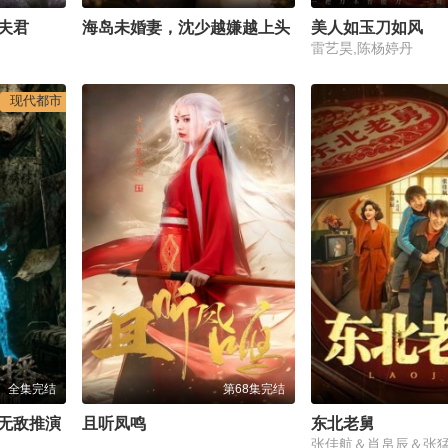
夫君
海岛未婚妻，沈少越嫌越上头
美人如玉刀如风
雷艺昊,陈杨婷丹
现代都市
全集完结
第68集完结
无敌推演
且听凤鸣
东北老舅
张佳航＆肖帛辰＆张