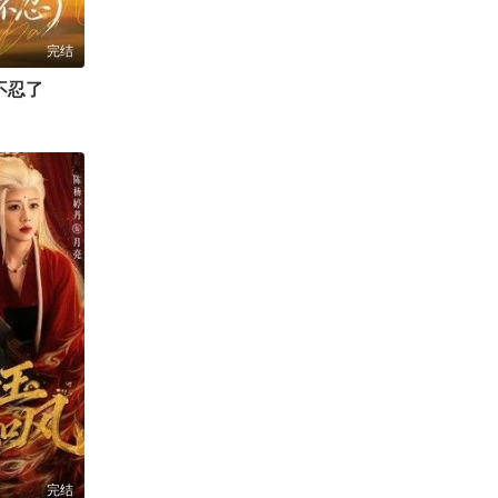
完结
不忍了
完结