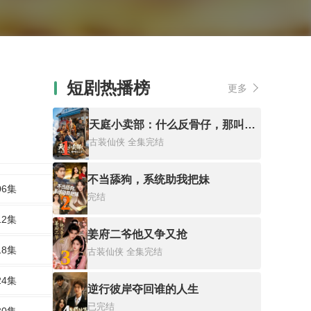
短剧热播榜
更多
天庭小卖部：什么反骨仔，那叫打工仔！
1
古装仙侠
全集完结
不当舔狗，系统助我把妹
06集
2
完结
12集
姜府二爷他又争又抢
18集
3
古装仙侠
全集完结
24集
逆行彼岸夺回谁的人生
已完结