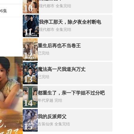
10
现代都市
全集完结
96集
我停工那天，除夕夜全村断电
11
现代都市
全集完结
重生后再也不当卷王
12
已完结
魔法高一尺我道兴万丈
13
已完结
都重生了，亲一下学姐不过分吧
14
年代穿越
完结
我的反派师父
15
古装仙侠
全集完结