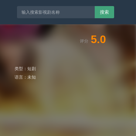
搜索
5.0
评分
类型：
短剧
语言：
未知