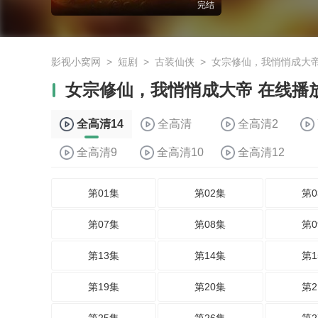
完结
影视小窝网
>
短剧
>
古装仙侠
>
女宗修仙，我悄悄成大
女宗修仙，我悄悄成大帝 在线播
全高清14
全高清
全高清2
全高清9
全高清10
全高清12
第01集
第02集
第0
第07集
第08集
第0
第13集
第14集
第1
第19集
第20集
第2