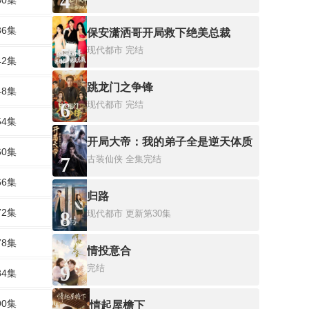
4
30集
36集
保安潇洒哥开局救下绝美总裁
5
现代都市
完结
42集
跳龙门之争锋
48集
6
现代都市
完结
54集
开局大帝：我的弟子全是逆天体质
60集
7
古装仙侠
全集完结
66集
归路
72集
8
现代都市
更新第30集
78集
情投意合
9
完结
84集
90集
情起屋檐下