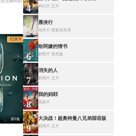
都无法释怀的
4
科幻片
正片
雁侠行
5
动作片
更新至高清
纪录片
给阿嬷的情书
6
剧情片
抢先版
消失的人
7
剧情片
正片
我的妈耶
8
喜剧片
大决战！超奥特曼八兄弟国语版
第5集
9
剧情片
正片