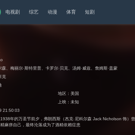
电视剧
综艺
动漫
体育
短剧
草
ao
尔森
、
梅丽尔·斯特里普
、
卡罗尔·贝克
、
汤姆·威兹
、
詹姆斯·盖蒙
班克
迪
地区：
美国
上映：
未知
9 21:50:03
1938年的万圣节前夕，弗朗西斯（杰克·尼科尔森 Jack Nicholso
酒精麻痹自己，最终沦落成为了酒精依赖症患