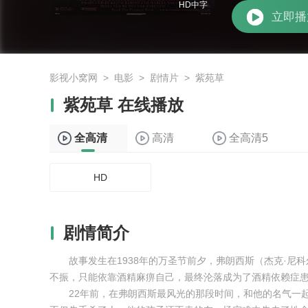
HD中字
立即播
影视小窝网
>
电影
>
剧情片
>
紫苑草
紫苑草 在线播放
全高清
高清
全高清5
HD
剧情简介
故事发生在1938年的万圣节前夕，弗朗西斯（杰克·尼科尔森
不振，只能依靠酒精麻痹自己，最终沦落成为了酒精依赖症
22年前，在弗朗西斯最风光的那段时间，和他的名气一起