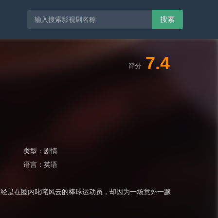
搜索
7.4
评分
类型：
剧情
语言：
英语
n 饰）曾经是在圈内叱咤风云的棒球运动员，却因为一场意外一蹶