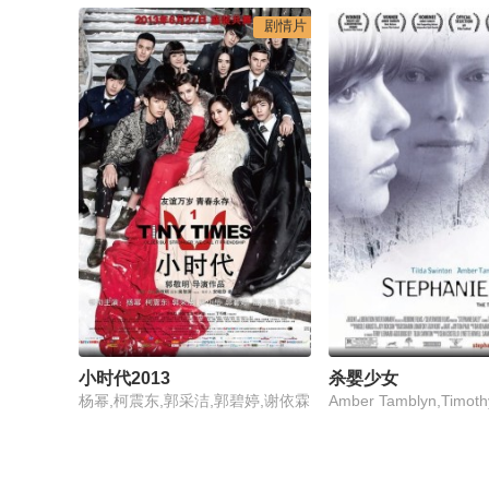
剧情片
小时代2013
杀婴少女
杨幂,柯震东,郭采洁,郭碧婷,谢依霖