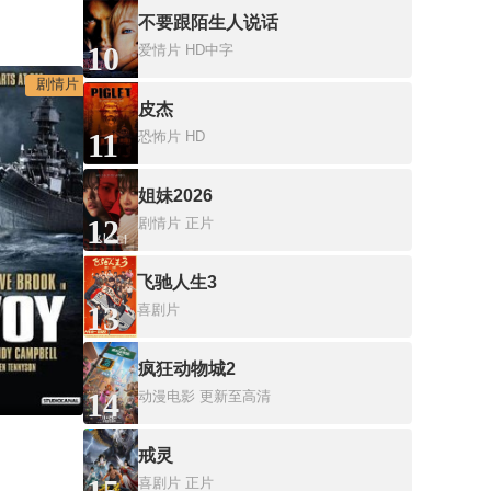
不要跟陌生人说话
10
爱情片
HD中字
剧情片
皮杰
11
恐怖片
HD
姐妹2026
12
剧情片
正片
飞驰人生3
13
喜剧片
疯狂动物城2
14
动漫电影
更新至高清
戒灵
喜剧片
正片