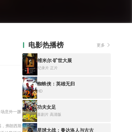
电影热播榜
更多
维米尔·旷世大展
1
纪录片
正片
蜘蛛侠：英雄无归
2
HD
功夫女足
为一场意外一蹶
3
喜剧片
高清版
祸，弗朗西斯
星球大战：曼达洛人与古古