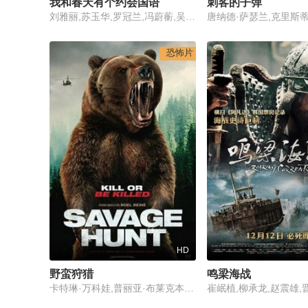
我和春天有个约会国语
刺客的子弹
刘雅丽,苏玉华,罗冠兰,冯蔚蘅,吴大维,杨英伟,谢君豪,冯宝宝,毛舜筠,黄霑,黄百鸣
恐怖片
HD
野蛮狩猎
鸣梁海战
卡特琳·万科娃,普丽亚·布莱克本,詹姆斯·奥利弗·惠特利,安东尼·巴克莱,科林·梅斯,努什·斯考根