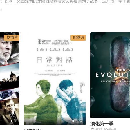
命。如今，穷困潦倒的弗朗西斯带着女友再度回到了故乡，这片他一辈子
义。
剧情片
纪录片
HD
HD国语
演化第一季
克里斯·帕卡姆