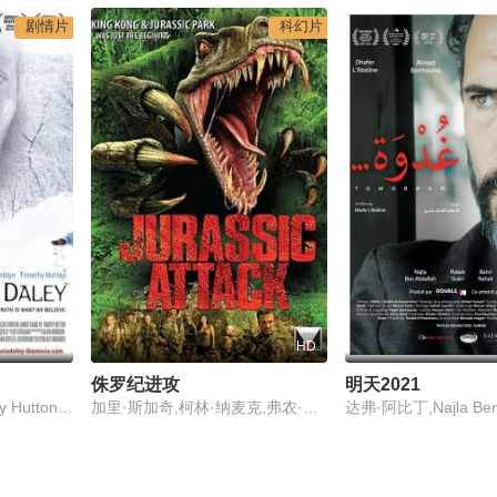
剧情片
科幻片
HD
侏罗纪进攻
明天2021
Amber Tamblyn,Timothy Hutton,Tilda Swinton
加里·斯加奇,柯林·纳麦克,弗农·威尔斯,迈克尔·沃斯,Natascha Berg,阿莉莎·齐格勒,乔丹·劳森