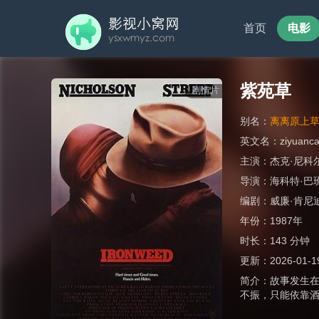
首页
电影
紫苑草
剧情片
别名：
离离原上
英文名：
ziyuanc
主演：
杰克·尼科
导演：
海科特·巴
编剧：
威廉·肯尼
年份：
1987年
时长：
143 分钟
更新：
2026-01-1
简介：
故事发生在
不振，只能依靠