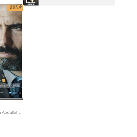
15
剧情片
达弗·阿比丁,Najla Ben Abdallah,Ahmed Berrhouma,Bahri Rahali