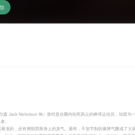
放
 Jack Nicholson 饰）曾经是在圈内叱咤风云的棒球运动员，却因
患者。
暴涨的，还有弗朗西斯身上的戾气。最终，不加节制的暴脾气酿成了大