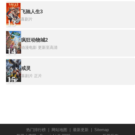
飞驰人生3
喜剧片
13
疯狂动物城2
动漫电影
更新至高清
14
戒灵
喜剧片
正片
15
热门排行榜
|
网站地图
|
最新更新
|
Sitemap