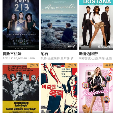
HD中字
更新至高清
冒险三姐妹
菊石
燃情迈阿密
Anki Lidén,Arman Fanni,Lisette Pagler,Ella Fogelström
凯特·温丝莱特,西尔莎·罗南,费奥纳·肖,杰玛·琼斯,詹姆斯·麦卡德尔,亚力克·塞克雷亚努,克莱尔·拉什布鲁克,哈维·斯克林肖,温迪·诺丁汉,利亚姆·托马斯,莎拉·怀特,比阿特丽斯·克纽
阿布舍克·巴强,约翰·亚伯拉罕,佩丽冉卡·曹帕拉,凯伦·凯尔,波比·戴尔,博曼·伊拉尼,Sushmita Mukherjee,Eduardo M
恐怖片
恐怖片
喜剧