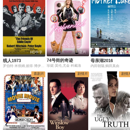
正片
HD中字
74号街的奇迹
线人1973
母亲湖2016
珍妮·莫伦,尤金·科戴洛
罗伯特·米彻姆,彼得·博伊尔,理查德·乔丹,史蒂文·基茨,阿历克斯·罗克,乔·桑托斯,米奇·瑞恩,Peter,MacLean,凯文·欧莫里森,Marvin,Lichterman,卡罗琳·皮克曼,詹姆斯·托根,玛格丽特·拉德,马修·考尔斯,Helena,Carroll,杰克·基欧,Jan,Egleson,Michael,McCleery,Robert,Anthony,Gustave,Johnson
内田朝陽,鶴田真由
喜剧片
剧情片
剧情