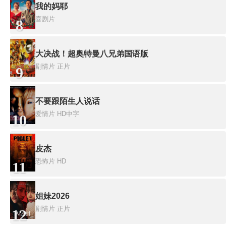
我的妈耶
喜剧片
8
大决战！超奥特曼八兄弟国语版
剧情片
正片
9
不要跟陌生人说话
爱情片
HD中字
10
皮杰
恐怖片
HD
11
姐妹2026
剧情片
正片
12