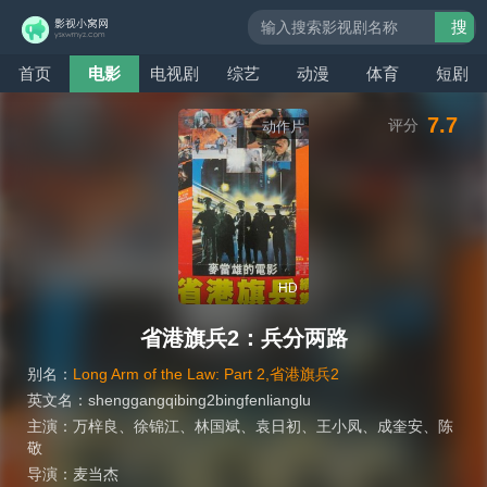
搜
索
首页
电影
电视剧
综艺
动漫
体育
短剧
7.7
评分
动作片
HD
省港旗兵2：兵分两路
别名：
Long Arm of the Law: Part 2,省港旗兵2
英文名：
shenggangqibing2bingfenlianglu
主演：
万梓良
、
徐锦江
、
林国斌
、
袁日初
、
王小凤
、
成奎安
、
陈
敬
导演：
麦当杰