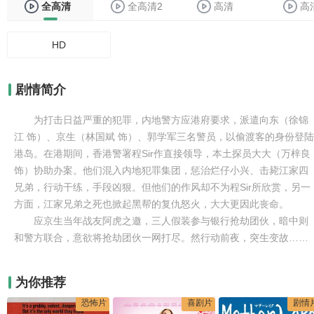
全高清
全高清2
高清
高
HD
剧情简介
为打击日益严重的犯罪，内地警方应港府要求，派遣向东（徐锦
江 饰）、京生（林国斌 饰）、郭学军三名警员，以偷渡客的身份登陆
港岛。在港期间，香港警署程Sir作直接领导，本土探员大大（万梓良
饰）协助办案。他们混入内地犯罪集团，惩治烂仔小兴、击毙江家四
兄弟，行动干练，手段凶狠。但他们的作风却不为程Sir所欣赏，另一
方面，江家兄弟之死也掀起黑帮的复仇怒火，大大更因此丧命。
应京生当年战友阿虎之邀，三人假装参与银行抢劫团伙，暗中则
和警方联合，意欲将抢劫团伙一网打尽。然行动前夜，突生变故……
为你推荐
恐怖片
喜剧片
剧情