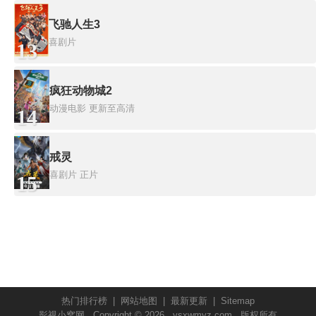
飞驰人生3
喜剧片
13
疯狂动物城2
动漫电影
更新至高清
14
戒灵
喜剧片
正片
15
热门排行榜
|
网站地图
|
最新更新
|
Sitemap
影视小窝网
Copyright © 2026
ysxwmyz.com
版权所有