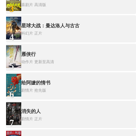
喜剧片
高清版
3
星球大战：曼达洛人与古古
科幻片
正片
4
雁侠行
动作片
更新至高清
5
给阿嬷的情书
剧情片
抢先版
6
消失的人
剧情片
正片
7