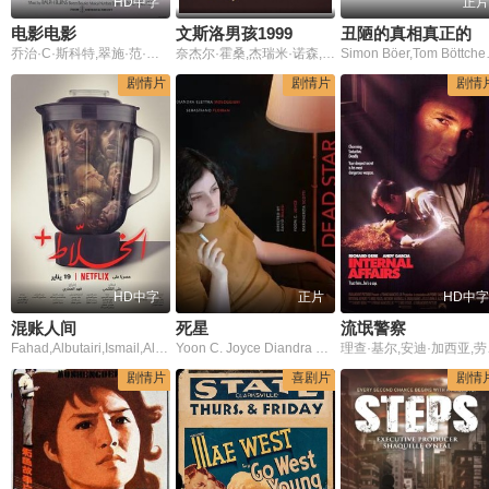
HD中字
正片
电影电影
文斯洛男孩1999
丑陋的真相真正的美丽
乔治·C·斯科特,翠施·范·德沃尔,芭芭拉·哈里斯,莱德·巴顿斯,阿特·卡尼,埃里·瓦拉赫
奈杰尔·霍桑,杰瑞米·诺森,丽贝卡·彼得根,科林·斯廷顿,杰玛·琼斯
Simon Böe
剧情片
剧情片
剧情
HD中字
正片
HD中字
混账人间
死星
流氓警察
Fahad,Albutairi,Ismail,Alhassan,Sohayb,Godus
Yoon C. Joyce Diandra Elettra Moscogiuri Margherita Scotti Olga Egorova Ivan King Gloria Capelli Maria Arismendi Giorgio Consoli Noemi Marotta Francesco Tinelli
理查·基尔
剧情片
喜剧片
剧情