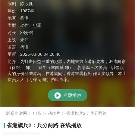
编剧：
陈欣健
年份：
1987年
地区：
香港
类型：
动作
、
犯罪
时长：
88分钟
上映：
未知
语言：
粤语
更新：
2026-03-06 04:28:46
简介：
为打击日益严重的犯罪，内地警方应港府要求，派遣向东
（徐锦江 饰）、京生（林国斌 饰）、郭学军三名警员，以偷渡
客的身份登陆港岛。在港期间，香港警署程Sir作直接领导，本土
探员大大（万梓良 饰）协助办案。
立即播放
影视小窝网
>
电影
>
动作片
>
省港旗兵2：兵分两路
省港旗兵2：兵分两路 在线播放