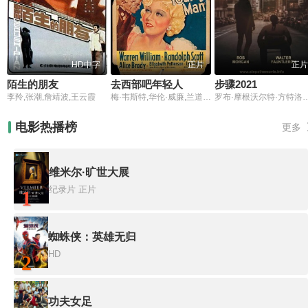
HD中字
正片
正片
陌生的朋友
去西部吧年轻人
步骤2021
李羚,张潮,詹靖波,王云霞
梅·韦斯特,华伦·威廉,兰道夫·斯科特
罗布·摩根沃尔特·方特洛伊罗
电影热播榜
更多
维米尔·旷世大展
纪录片
正片
1
蜘蛛侠：英雄无归
HD
2
功夫女足