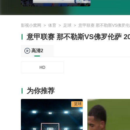
HD
影视小窝网
>
体育
>
足球
>
意甲联赛 那不勒斯VS佛罗伦萨 
意甲联赛 那不勒斯VS佛罗伦萨 202
高清2
HD
为你推荐
篮球