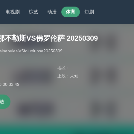
电视剧
综艺
动漫
体育
短剧
不勒斯VS佛罗伦萨 20250309
nsainabulesiVSfoluolunsa20250309
地区：
上映：
未知
0 00:33:49
放