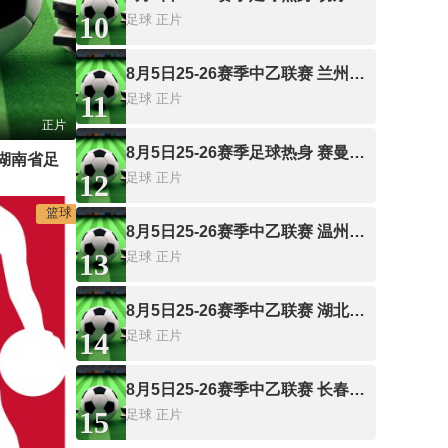
10
足球
正片
8月5日25-26赛季中乙联赛 兰州陇原竞技VS北京理工
11
足球
正片
正片
8月5日25-26赛季足球热身 赛曼城VSK联赛全明星
7月26日25-26赛季湖南省足球联赛 岳阳队VS益阳队
12
足球
正片
篮球
8月5日25-26赛季中乙联赛 温州俱乐部VS贵州贵阳竞技
13
足球
正片
8月5日25-26赛季中乙联赛 湖北青年星VS江西庐山
14
足球
正片
8月5日25-26赛季中乙联赛 长春喜都VS大连英博B队
15
足球
正片