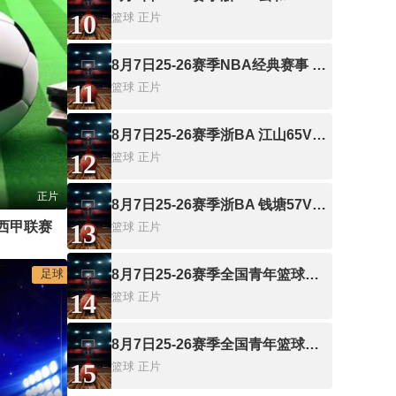
10
篮球
正片
8月7日25-26赛季NBA经典赛事 勇士VS开拓者
11
篮球
正片
8月7日25-26赛季浙BA 江山65VS59常山
12
篮球
正片
正片
8月7日25-26赛季浙BA 钱塘57VS62临安
12月3日25-26赛季西甲联赛 巴塞罗那VS马德里竞技
13
篮球
正片
足球
8月7日25-26赛季全国青年篮球联赛 福建浔兴105VS108浙江稠州银行
14
篮球
正片
8月7日25-26赛季全国青年篮球联赛 上海久事91VS74龙狮青年
15
篮球
正片