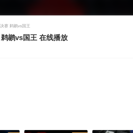
4决赛 鹈鹕vs国王
赛 鹈鹕vs国王 在线播放