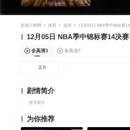
正片
影视小窝网
>
体育
>
篮球
>
12月05日 NBA季中锦标赛1
12月05日 NBA季中锦标赛14决
全高清3
全高清7
正片
剧情简介
暂无简介
为你推荐