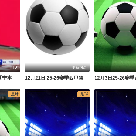
HD
更新国语
CBA常规赛第10轮 辽宁本钢VS广州朗肽海本 20241103
12月21日 25-26赛季西甲第17轮 皇家马德里VS塞维利亚
足球
足球