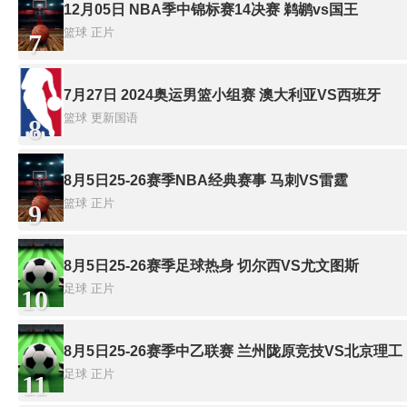
12月05日 NBA季中锦标赛14决赛 鹈鹕vs国王
篮球
正片
7
7月27日 2024奥运男篮小组赛 澳大利亚VS西班牙
篮球
更新国语
8
8月5日25-26赛季NBA经典赛事 马刺VS雷霆
篮球
正片
9
8月5日25-26赛季足球热身 切尔西VS尤文图斯
足球
正片
10
8月5日25-26赛季中乙联赛 兰州陇原竞技VS北京理工
足球
正片
11