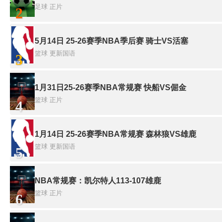
足球
正片
2
5月14日 25-26赛季NBA季后赛 骑士VS活塞
篮球
更新国语
3
1月31日25-26赛季NBA常规赛 快船VS倔金
篮球
正片
4
1月14日 25-26赛季NBA常规赛 森林狼VS雄鹿
篮球
更新国语
5
NBA常规赛：凯尔特人113-107雄鹿
篮球
正片
6