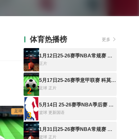
体育热播榜
更多
1月12日25-26赛季NBA常规赛 老鹰VS勇士
1
正片
5月17日25-26赛季意甲联赛 科莫VS帕尔马
2
足球
正片
5月14日 25-26赛季NBA季后赛 骑士VS活塞
足球
3
篮球
更新国语
1月31日25-26赛季NBA常规赛 快船VS倔金
篮球
正片