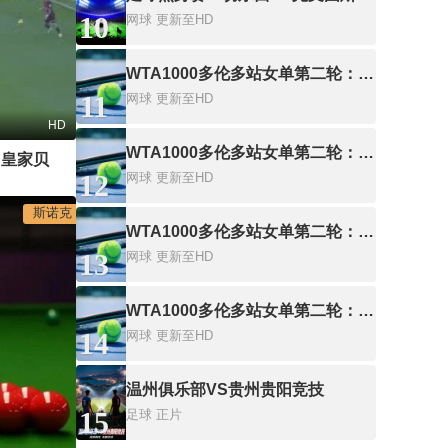
10
网球
更新至HD
WTA1000多伦多站女单第二轮：科斯秋克VS谢博芙
11
网球
更新至HD
HD
WTA1000多伦多站女单第二轮：萨巴伦卡VS内岛萌夏
西甲联赛 马略卡VS皇家贝蒂斯 20250125
12
网球
更新至HD
斯诺克
WTA1000多伦多站女单第二轮：陶森VS巴图科娃
13
网球
更新至HD
WTA1000多伦多站女单第二轮：贝莱克VS斯瓦泰克
14
网球
更新至HD
温州俱乐部VS贵州贵阳竞技
15
足球
正片