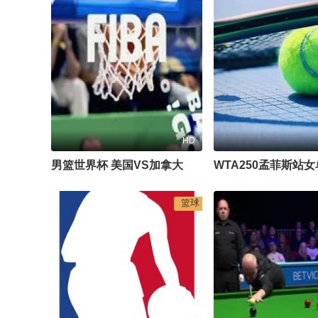
HD
男篮世界杯 美国VS加拿大 20230910(金哲豪)
篮球