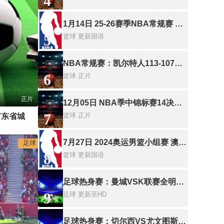
4
1月14日 25-26赛季NBA常规赛 森林狼VS雄鹿
5
篮球
更新国语
NBA常规赛：凯尔特人113-107雄鹿
6
篮球
正片
正片
12月05日 NBA季中锦标赛14决赛 鹈鹕vs国王
7
篮球
正片
8月1日25-26赛季广东省城市足球超级联赛 韶关VS揭阳
7月27日 2024奥运男篮小组赛 澳大利亚VS西班牙
足球
8
篮球
更新国语
足球热身赛：曼城VSK联赛全明星20260805
9
足球
更新至HD
足球热身赛：切尔西VS尤文图斯20260805