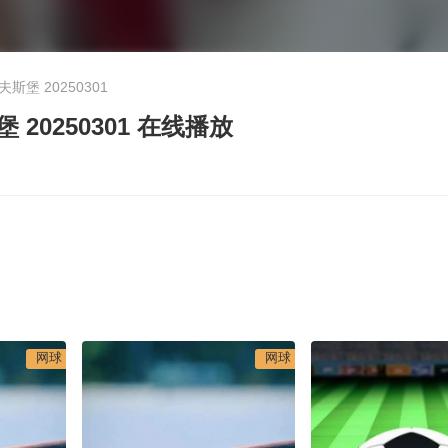
堡 20250301
20250301 在线播放
网球
网球