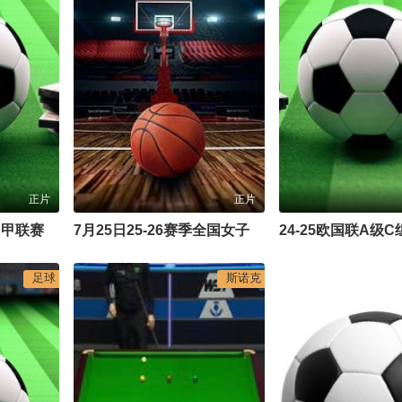
正片
正片
7月25日25-26赛季中甲联赛 长春亚泰VS南京城市
7月25日25-26赛季全国女子篮球锦标赛北京师范大学78VS54新疆天山
足球
斯诺克