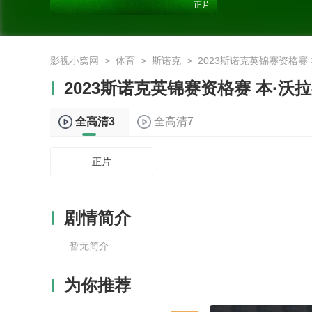
正片
影视小窝网
>
体育
>
斯诺克
>
2023斯诺克英锦赛资格赛
2023斯诺克英锦赛资格赛 本·沃
全高清3
全高清7
正片
剧情简介
暂无简介
为你推荐