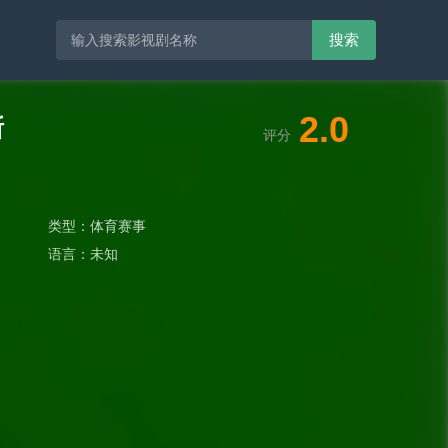
搜索
2.0
斯
评分
类型：
体育赛事
语言：
未知