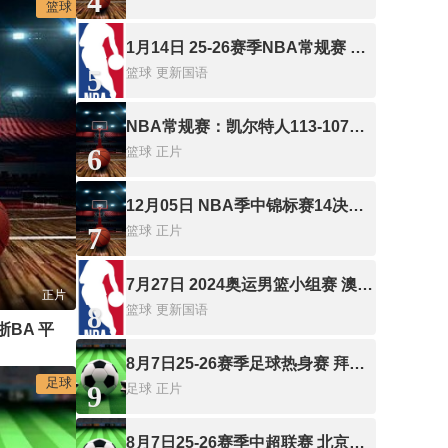
4
篮球
1月14日 25-26赛季NBA常规赛 森林狼VS雄鹿
5
篮球
更新国语
NBA常规赛：凯尔特人113-107雄鹿
6
篮球
正片
12月05日 NBA季中锦标赛14决赛 鹈鹕vs国王
7
篮球
正片
7月27日 2024奥运男篮小组赛 澳大利亚VS西班牙
正片
8
篮球
更新国语
7月22日25-26赛季浙BA 平阳75VS82瑞安
8月7日25-26赛季足球热身赛 拜仁慕尼黑VS阿斯顿维拉
足球
9
足球
正片
8月7日25-26赛季中超联赛 北京国安VS深圳新鹏城