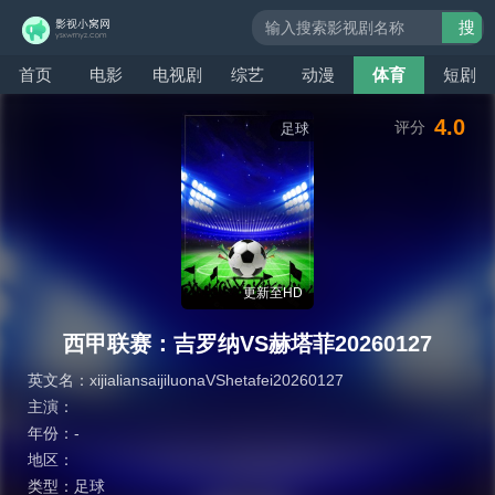
搜
索
首页
电影
电视剧
综艺
动漫
体育
短剧
4.0
评分
足球
更新至HD
西甲联赛：吉罗纳VS赫塔菲20260127
英文名：
xijialiansaijiluonaVShetafei20260127
主演：
年份：
-
地区：
类型：
足球