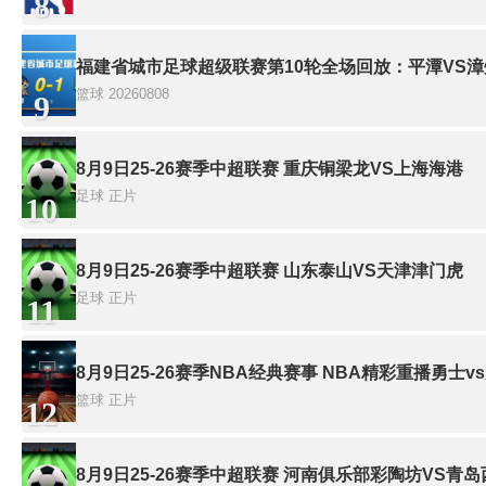
8
福建省城市足球超级联赛第10轮全场回放：平潭VS漳
篮球
20260808
9
8月9日25-26赛季中超联赛 重庆铜梁龙VS上海海港
足球
正片
10
8月9日25-26赛季中超联赛 山东泰山VS天津津门虎
足球
正片
11
8月9日25-26赛季NBA经典赛事 NBA精彩重播勇士v
篮球
正片
12
8月9日25-26赛季中超联赛 河南俱乐部彩陶坊VS青