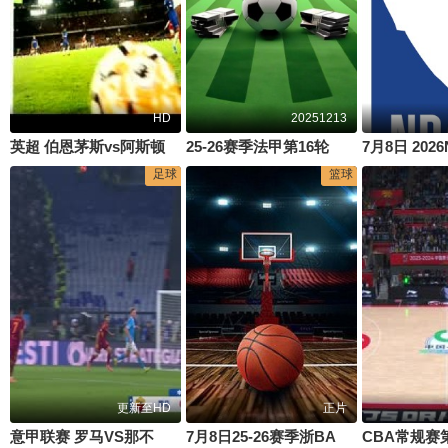
HD
20251213
英超 伯恩茅斯vs阿斯顿维拉 (郭灿亮) 20231203
25-26赛季法甲第16轮全场回放：昂热4-1南特(李秉昊)
足球
篮球
更新至HD
正片
意甲联赛 罗马VS那不勒斯 20251201
7月8日25-26赛季浙BA 钱塘75VS51余杭