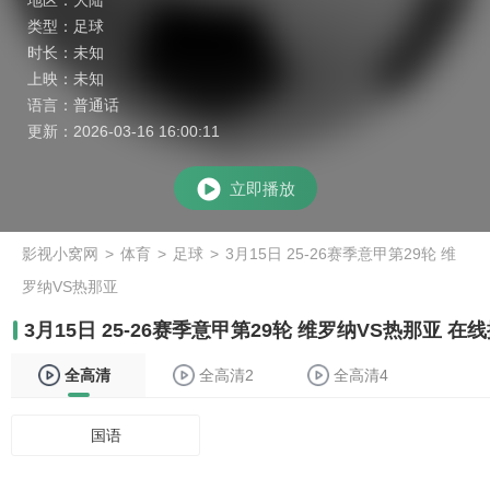
地区：
大陆
类型：
足球
时长：
未知
上映：
未知
语言：
普通话
更新：
2026-03-16 16:00:11
立即播放
影视小窝网
>
体育
>
足球
>
3月15日 25-26赛季意甲第29轮 维
罗纳VS热那亚
3月15日 25-26赛季意甲第29轮 维罗纳VS热那亚 在
全高清
全高清2
全高清4
国语