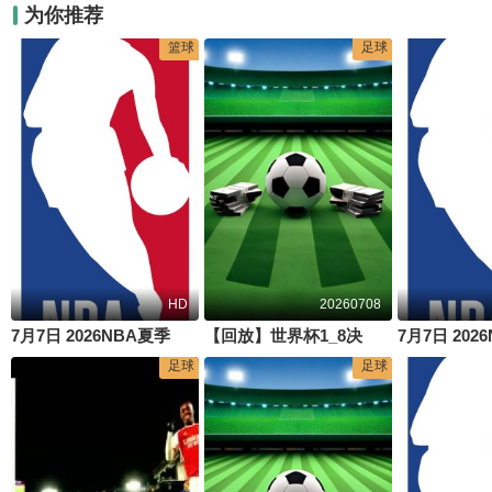
为你推荐
篮球
足球
HD
20260708
7月7日 2026NBA夏季联赛 雄鹿VS国王
【回放】世界杯1_8决赛 瑞士VS哥伦比亚
足球
足球