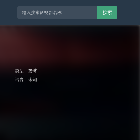
搜索
类型：
篮球
语言：
未知