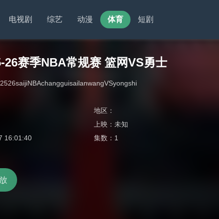
电视剧
综艺
动漫
体育
短剧
5-26赛季NBA常规赛 篮网VS勇士
i2526saijiNBAchangguisailanwangVSyongshi
地区：
上映：
未知
7 16:01:40
集数：
1
放