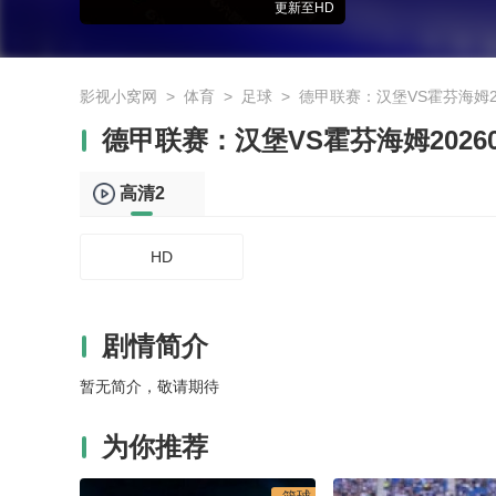
更新至HD
影视小窝网
>
体育
>
足球
>
德甲联赛：汉堡VS霍芬海姆20
德甲联赛：汉堡VS霍芬海姆20260
高清2
HD
剧情简介
暂无简介，敬请期待
为你推荐