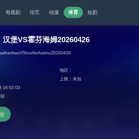
电视剧
综艺
动漫
体育
短剧
汉堡VS霍芬海姆20260426
ansaihanbaoVShuofenhaimu20260426
地区：
上映：
未知
8 16:02:03
介绍
放