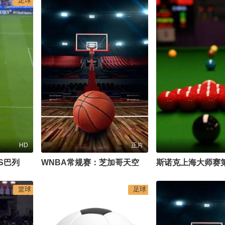
足球
HD
正片
西甲联赛 皇家社会VS巴列卡诺 20251006
WNBA常规赛：芝加哥天空vs康涅狄格太阳
篮球
足球