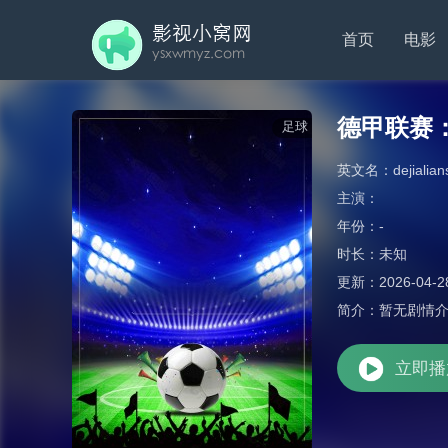
首页
电影
德甲联赛：
足球
英文名：
dejiali
主演：
年份：
-
时长：
未知
更新：
2026-04-2
简介：
暂无剧情
立即播