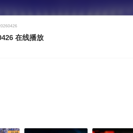
260426
426 在线播放