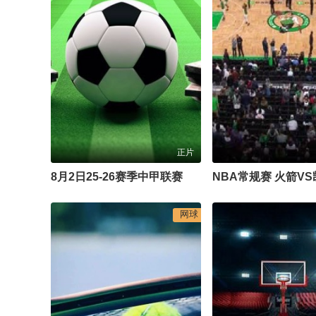
正片
8月2日25-26赛季中甲联赛 苏州东吴VS梅州客家
网球