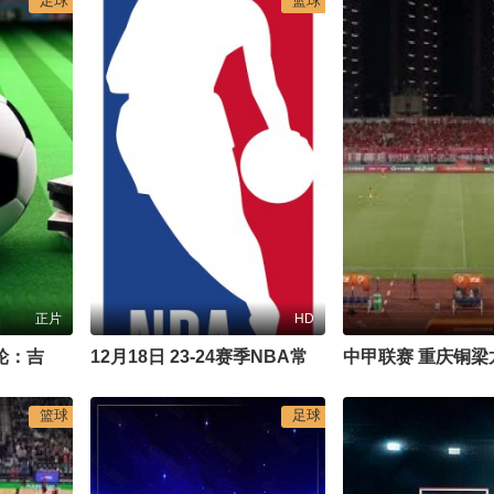
足球
篮球
正片
HD
23-24赛季西甲第28轮：吉罗纳vs奥萨苏纳
12月18日 23-24赛季NBA常规赛 奇才VS太阳
篮球
足球