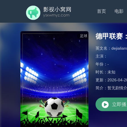
首页
电影
德甲联赛：
足球
英文名：
dejialia
主演：
年份：
-
时长：
未知
更新：
2026-04-2
简介：
暂无剧情
立即播