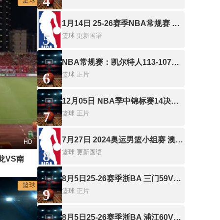
4
足球
1月14日 25-26赛季NBA常规赛 森林狼VS雄鹿
5
篮球
更新国语
NBA常规赛：凯尔特人113-107雄鹿
6
篮球
正片
12月05日 NBA季中锦标赛14决赛 鹈鹕vs国王
7
篮球
正片
7月27日 2024奥运男篮小组赛 澳大利亚VS西班牙
HD
8
篮球
更新国语
中甲联赛 重庆铜梁龙VS南京城市 20250817
8月5日25-26赛季浙BA 三门59VS57天台
篮球
9
篮球
正片
8月5日25-26赛季浙BA 浦江60VS67义乌