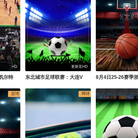
HD
更新至HD
NBA常规赛 火箭VS凯尔特人 20250128
东北城市足球联赛：大连VS鸡西20260801
篮球
网球