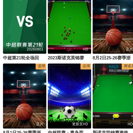
20260801
HD
正片
中超第21轮全场回放：北京国安vs浙江俱乐部绿城
2023斯诺克英锦赛资格赛多米尼克·戴尔6-5斯坦·穆迪20231119
8月2日25-26赛季浙B
篮球
足球
斯诺
正片
更新至HD
HD
8月1日25-26赛季浙BA 仙居72VS65黄岩
中超联赛：青岛西海岸VS青岛海牛20260802
斯诺克世锦赛资格赛128进96利亚姆·格雷厄姆2-6弗加尔·奎因(第一阶段)20250407