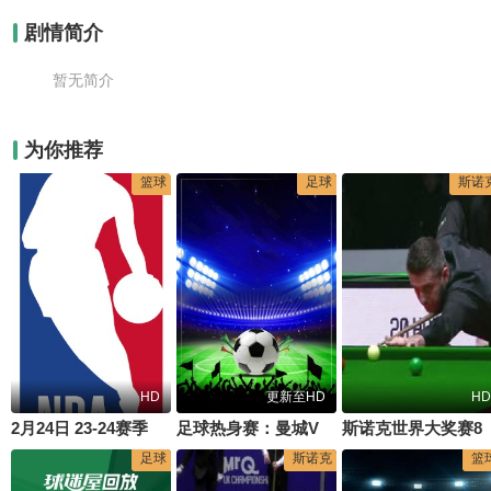
剧情简介
暂无简介
为你推荐
篮球
足球
斯诺
HD
更新至HD
HD
2月24日 23-24赛季NBA常规赛 马刺VS湖人
足球热身赛：曼城VS国际米兰20260801
斯诺克世界大奖赛8进4斯图尔特·宾
足球
斯诺克
篮