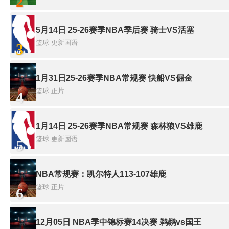
2
5月14日 25-26赛季NBA季后赛 骑士VS活塞
篮球
更新国语
3
1月31日25-26赛季NBA常规赛 快船VS倔金
篮球
正片
4
1月14日 25-26赛季NBA常规赛 森林狼VS雄鹿
篮球
更新国语
5
NBA常规赛：凯尔特人113-107雄鹿
篮球
正片
6
12月05日 NBA季中锦标赛14决赛 鹈鹕vs国王