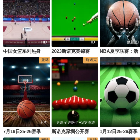
HD
HD
更新至
中国女篮系列热身赛 中国女篮VS日本女篮 20240605
2023斯诺克英锦赛第一轮贾德·特鲁姆普6-1庞俊旭20231127
NBA夏季联赛：
篮球
斯诺克
正片
更新至许医尘VS罗泽涛
正
7月19日25-26赛季全国女子篮球锦标赛 北京首钢73VS68厦门银行
斯诺克深圳公开赛资格赛第一轮
1月12日25-26赛季