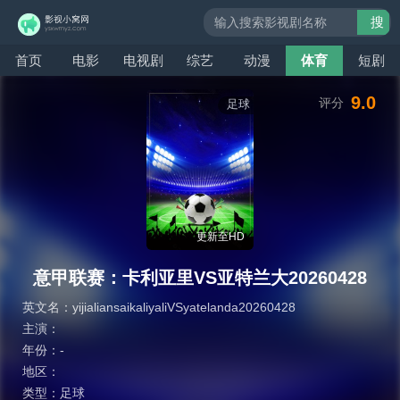
搜
索
首页
电影
电视剧
综艺
动漫
体育
短剧
9.0
评分
足球
更新至HD
意甲联赛：卡利亚里VS亚特兰大20260428
英文名：
yijialiansaikaliyaliVSyatelanda20260428
主演：
年份：
-
地区：
类型：
足球