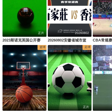
正片
20260802
2023斯诺克英国公开赛 延期资格赛 特鲁姆普VS米亚赫
20260802安徽省城市篮球联赛第10轮全场回放：六安vs蚌埠
篮球
足球
正片
正片