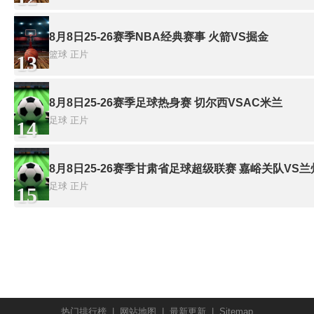
8月8日25-26赛季NBA经典赛事 火箭VS掘金
篮球
正片
13
8月8日25-26赛季足球热身赛 切尔西VSAC米兰
足球
正片
14
8月8日25-26赛季甘肃省足球超级联赛 嘉峪关队VS兰
足球
正片
15
热门排行榜
|
网站地图
|
最新更新
|
Sitemap