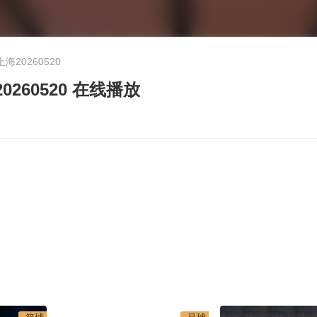
20260520
260520 在线播放