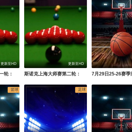
更新至HD
更新至HD
斯诺克上海大师赛第一轮：马克·塞尔比VS周跃龙
斯诺克上海大师赛第二轮：肖恩·墨菲VS周跃龙
篮球
足球