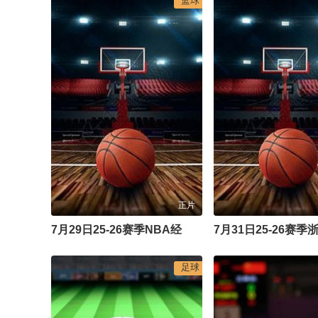
篮球
正片
7月29日25-26赛季NBA经典赛事 掘金VS火箭
足球