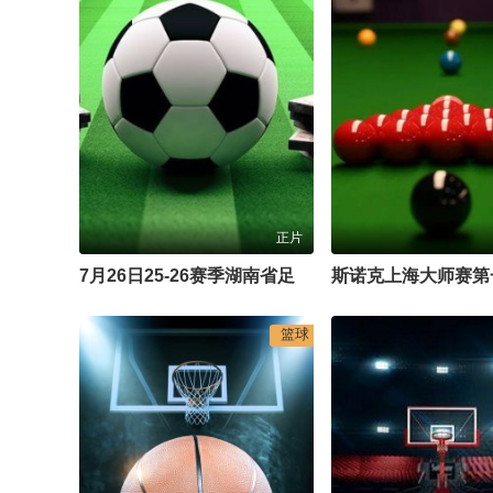
正片
7月26日25-26赛季湖南省足球联赛 娄底队VS郴州队
篮球