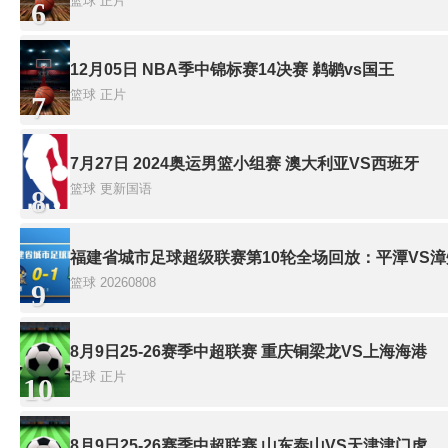
篮球
正片
6
12月05日 NBA季中锦标赛14决赛 鹈鹕vs国王
篮球
正片
7
7月27日 2024奥运男篮小组赛 澳大利亚VS西班牙
篮球
更新国语
8
福建省城市足球超级联赛第10轮全场回放：平潭VS漳
篮球
20260808
9
8月9日25-26赛季中超联赛 重庆铜梁龙VS上海海港
足球
正片
10
8月9日25-26赛季中超联赛 山东泰山VS天津津门虎