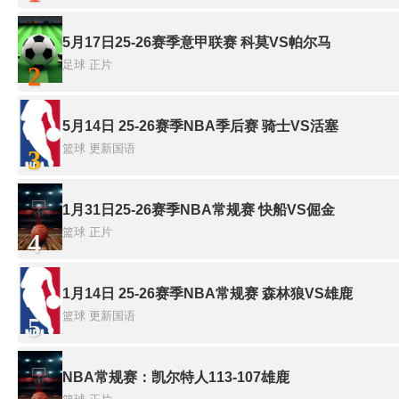
5月17日25-26赛季意甲联赛 科莫VS帕尔马
足球
正片
2
5月14日 25-26赛季NBA季后赛 骑士VS活塞
篮球
更新国语
3
1月31日25-26赛季NBA常规赛 快船VS倔金
篮球
正片
4
1月14日 25-26赛季NBA常规赛 森林狼VS雄鹿
篮球
更新国语
5
NBA常规赛：凯尔特人113-107雄鹿