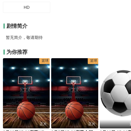
HD
剧情简介
暂无简介，敬请期待
为你推荐
篮球
篮球
正片
正片