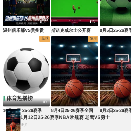
正片
HD
温州俱乐部VS贵州贵阳竞技
斯诺克威尔士公开赛丁俊晖2-4罗比·威廉姆斯20240213(李照)
足球
篮球
体育热播榜
HD
正片
10月27日 25-26赛季西甲第10轮 巴列卡诺VS阿拉维斯
8月4日25-26赛季全国青年篮球联赛 新疆广汇79VS73浙江稠州银行
1月12日25-26赛季NBA常规赛 老鹰VS勇士
正片
1