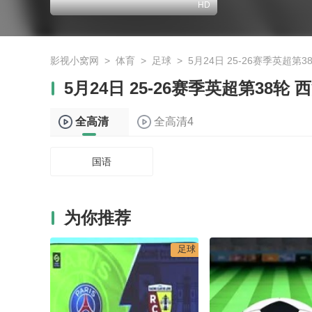
HD
影视小窝网
>
体育
>
足球
>
5月24日 25-26赛季英超第
5月24日 25-26赛季英超第38轮
全高清
全高清4
国语
为你推荐
足球