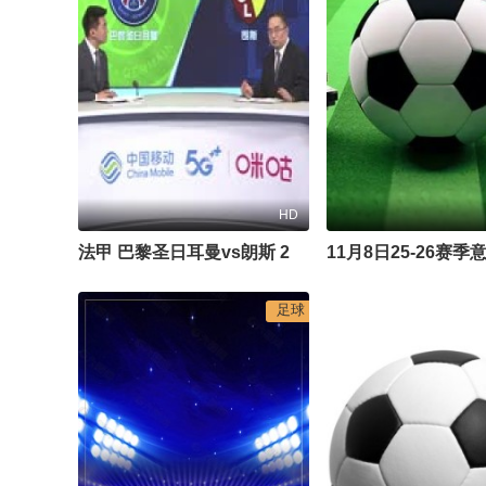
HD
法甲 巴黎圣日耳曼vs朗斯 20230826(鹿中原、刘晶捷)
足球