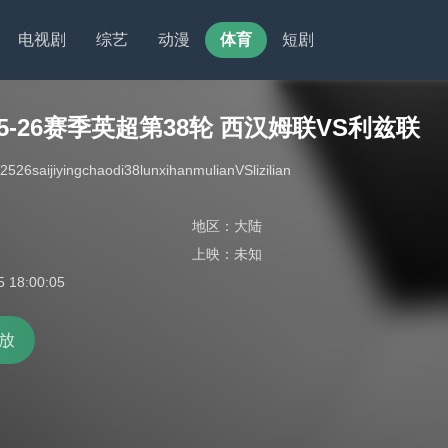
电视剧
综艺
动漫
体育
短剧
25-26赛季英超第38轮 西汉姆联VS利兹联
2526saijiyingchaodi38lunxihanmulianVSlizilian
地区：
大陆
上映：
未知
5 18:00:05
放