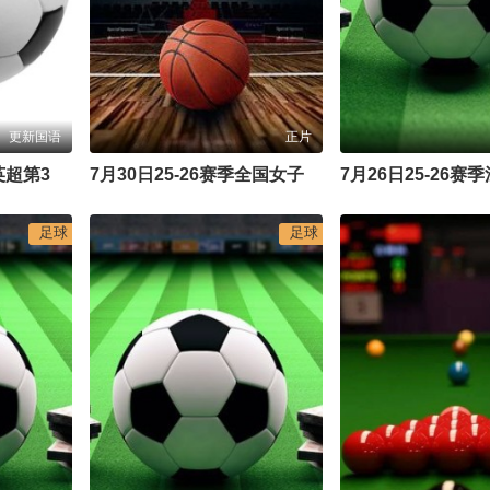
更新国语
正片
4月11日 25-26赛季英超第32轮 阿森纳VS伯恩茅斯
7月30日25-26赛季全国女子篮球锦标赛 北京师范大学83VS75陕西榆林天泽
足球
足球