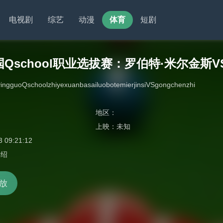
电视剧
综艺
动漫
体育
短剧
Qschool职业选拔赛：罗伯特·米尔金斯V
yingguoQschoolzhiyexuanbasailuobotemierjinsiVSgongchenzhi
地区：
上映：
未知
3 09:21:12
介绍
放