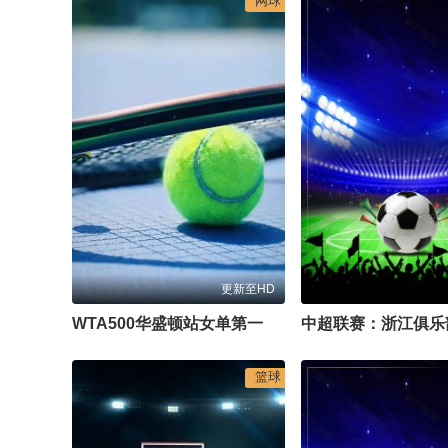
网球
更新至HD
WTA500华盛顿站女单第一轮：卡萨金娜VS卡林斯卡娅
篮球