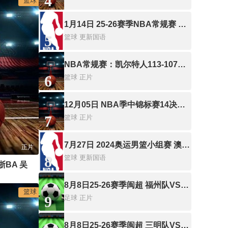
4
篮球
1月14日 25-26赛季NBA常规赛 森林狼VS雄鹿
5
篮球
更新国语
NBA常规赛：凯尔特人113-107雄鹿
6
篮球
正片
12月05日 NBA季中锦标赛14决赛 鹈鹕vs国王
7
篮球
正片
7月27日 2024奥运男篮小组赛 澳大利亚VS西班牙
正片
8
篮球
更新国语
7月29日25-26赛季浙BA 吴兴58VS55南浔
8月8日25-26赛季闽超 福州队VS泉州队
篮球
9
足球
正片
8月8日25-26赛季闽超 三明队VS南平队