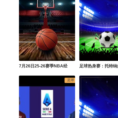
正片
7月26日25-26赛季NBA经典赛事 勇士VS马刺
足球