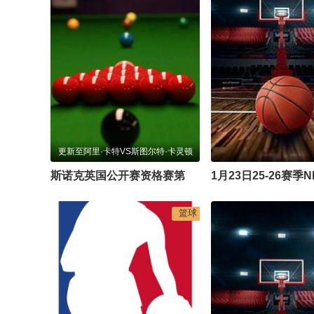
更新至阿里·卡特VS斯图尔特·卡灵顿
斯诺克英国公开赛资格赛第二轮
篮球