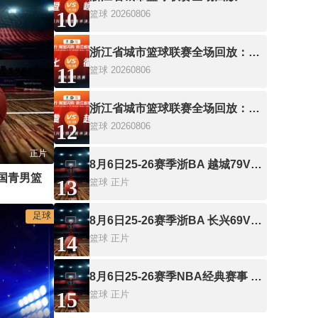
10
篮球
20260806
浙江省城市篮球联赛全场回放：开化VS衢江
11
篮球
20260806
浙江省城市篮球联赛全场回放：越城VS上虞
12
篮球
20260806
正片
8月6日25-26赛季浙BA 越城79VS86上虞
7月28日25-26赛季国青男篮热身赛 中国U18男篮VS澳大利亚纽约华丁闪电队
13
篮球
正片
足球
8月6日25-26赛季浙BA 长兴69VS70安吉
14
篮球
正片
8月6日25-26赛季NBA经典赛事 湖人VS太阳
15
篮球
正片