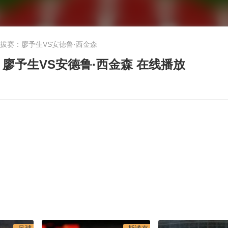
业选拔赛：廖予生VS安德鲁·西金森
：廖予生VS安德鲁·西金森 在线播放