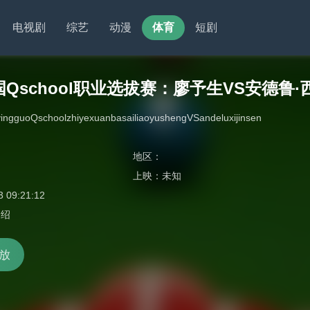
电视剧
综艺
动漫
体育
短剧
Qschool职业选拔赛：廖予生VS安德鲁·
yingguoQschoolzhiyexuanbasailiaoyushengVSandeluxijinsen
地区：
上映：
未知
3 09:21:12
介绍
放