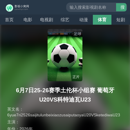
搜
索
首页
电影
电视剧
综艺
动漫
体育
短剧
足球
正片
6月7日25-26赛季土伦杯小组赛 葡萄牙
U20VS科特迪瓦U23
英文名：
6yue7ri2526saijitulunbeixiaozusaiputaoyaU20VSketediwaU23
主演：
年份：
2026年