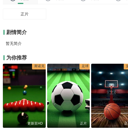
正片
剧情简介
暂无简介
为你推荐
斯诺克
足球
更新至HD
正片
正