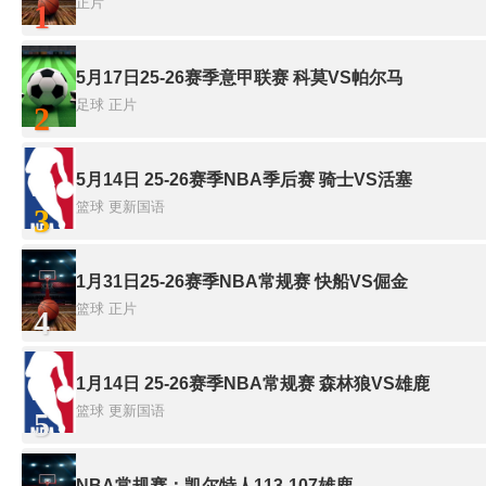
正片
1
5月17日25-26赛季意甲联赛 科莫VS帕尔马
足球
正片
2
5月14日 25-26赛季NBA季后赛 骑士VS活塞
篮球
更新国语
3
1月31日25-26赛季NBA常规赛 快船VS倔金
篮球
正片
4
1月14日 25-26赛季NBA常规赛 森林狼VS雄鹿
篮球
更新国语
5
NBA常规赛：凯尔特人113-107雄鹿