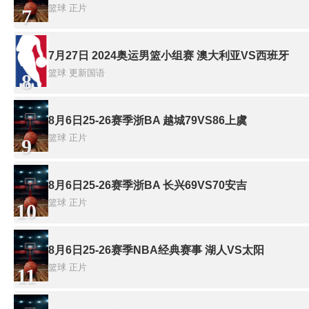
篮球
正片
7
7月27日 2024奥运男篮小组赛 澳大利亚VS西班牙
篮球
更新国语
8
8月6日25-26赛季浙BA 越城79VS86上虞
篮球
正片
9
8月6日25-26赛季浙BA 长兴69VS70安吉
篮球
正片
10
8月6日25-26赛季NBA经典赛事 湖人VS太阳
篮球
正片
11