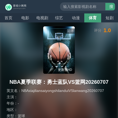
搜
索
首页
电影
电视剧
综艺
动漫
体育
短剧
1.0
评分
篮球
更新至HD
NBA夏季联赛：勇士蓝队VS篮网20260707
英文名：
NBAxiajiliansaiyongshilanduiVSlanwang20260707
主演：
年份：
-
地区：
类型：
篮球