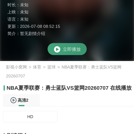
时长：
未知
上映：
未知
语言：
未知
更新：
2026-07-08 08:52:15
简介：
暂无剧情介绍
立即播放
影视小窝网
>
体育
>
篮球
>
NBA夏季联赛：勇士蓝队VS篮网
20260707
NBA夏季联赛：勇士蓝队VS篮网20260707 在线播放
高清2
HD