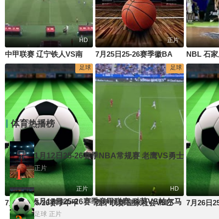
HD
正片
中甲联赛 辽宁铁人VS南京城市 20250628
7月25日25-26赛季徽BA 淮北VS淮南
足球
足球
体育热播榜
1月12日25-26赛季NBA常规赛 老鹰VS勇士
正片
1
正片
HD
5月17日25-26赛季意甲联赛 科莫VS帕尔马
7月26日25-26赛季中甲联赛 广西恒宸VS定南赣联
西甲联赛 皇家社会VS巴列卡诺 20251006
足球
正片