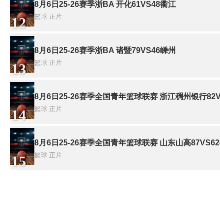
8月6日25-26赛季浙BA 开化61VS48衢江
篮球
正片
12
8月6日25-26赛季浙BA 诸暨79VS46嵊州
篮球
正片
13
8月6日25-26赛季全国青年篮球联赛 浙江稠州银行82V
篮球
正片
14
8月6日25-26赛季全国青年篮球联赛 山东山高87VS6
篮球
正片
15