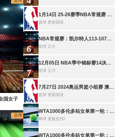
4
篮球
1月14日 25-26赛季NBA常规赛 森林狼VS雄鹿
5
篮球
更新国语
NBA常规赛：凯尔特人113-107雄鹿
6
篮球
正片
12月05日 NBA季中锦标赛14决赛 鹈鹕vs国王
7
篮球
正片
7月27日 2024奥运男篮小组赛 澳大利亚VS西班牙
正片
8
篮球
更新国语
7月26日25-26赛季全国女子篮球锦标赛 山东赤水河酒69VS61北京师范大学
WTA1000多伦多站女单第一轮：王欣瑜VS卡萨金娜
足球
9
网球
更新至HD
WTA1000多伦多站女单第一轮：巴图科娃VS安德莱斯库