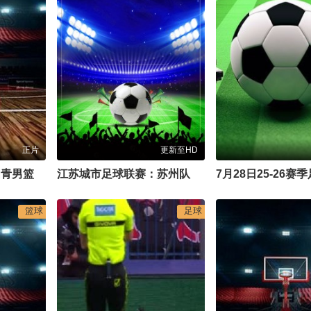
正片
更新至HD
7月30日25-26赛季国青男篮热身赛 中国U18男篮VS加拿大大卫安篮球学院
江苏城市足球联赛：苏州队VS无锡队20260725
篮球
足球