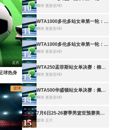
10
网球
更新至HD
WTA1000多伦多站女单第一轮：博尔特VS克罗斯
11
网球
更新至HD
WTA1000多伦多站女单第一轮：马里诺VS森梅兹
12
网球
更新至HD
正片
WTA250孟菲斯站女单决赛：柳托娃VS维德曼诺娃
7月28日25-26赛季足球热身赛 切尔西VS西悉尼流浪者
13
网球
更新至HD
篮球
WTA500华盛顿站女单决赛：佩古拉VS伊埃拉
14
网球
更新至HD
7月6日25-26赛季男篮世预赛美洲赛区 乌拉圭VS古巴
15
篮球
正片