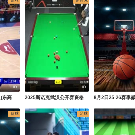
篮球
斯诺克
HD
HD
CBA常规赛第10轮 山东高速VS南京头排苏酒20231116(原声)
2025斯诺克武汉公开赛资格赛杰克逊·佩吉5-3罗斯·缪尔20250624
篮球
足球