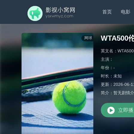
首页
电影
WTA50
网球
英文名：
WTA500l
主演：
年份：
-
时长：
未知
更新：
2026-06-1
简介：
暂无剧情
立即播